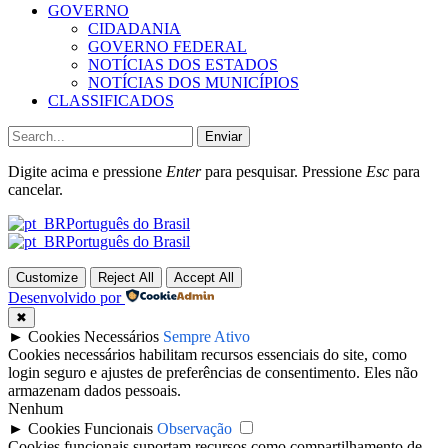
GOVERNO
CIDADANIA
GOVERNO FEDERAL
NOTÍCIAS DOS ESTADOS
NOTÍCIAS DOS MUNICÍPIOS
CLASSIFICADOS
Enviar
Digite acima e pressione
Enter
para pesquisar. Pressione
Esc
para
cancelar.
Português do Brasil
Português do Brasil
Customize
Reject All
Accept All
Desenvolvido por
✖
►
Cookies Necessários
Sempre Ativo
Cookies necessários habilitam recursos essenciais do site, como
login seguro e ajustes de preferências de consentimento. Eles não
armazenam dados pessoais.
Nenhum
►
Cookies Funcionais
Observação
Cookies funcionais suportam recursos como compartilhamento de