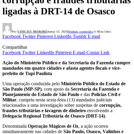
ligadas à DRT-14 de Osasco
Por
VINICIUS MORORÓ
março 13, 2026
Nenhum comentário
6 Mins lidos
Facebook
Twitter
Pinterest
LinkedIn
Tumblr
E-mail
Compartilhar
Facebook
Twitter
LinkedIn
Pinterest
E-mail
Copiar Link
Ação do Ministério Público e da Secretaria da Fazenda cumpre
mandados em quatro cidades e afasta agentes fiscais e vice-
prefeito de Tupi Paulista
Uma operação conduzida pelo
Ministério Público do Estado de
São Paulo (MP-SP)
, com apoio da
Secretaria da Fazenda e
Planejamento do Estado de São Paulo
e das
Polícias Civil e
Militar
, cumpriu nesta sexta-feira (13) mandados judiciais
relacionados a uma investigação sobre suspeitas de
corrupção,
fraudes tributárias e lavagem de dinheiro
envolvendo a
Delegacia Regional Tributária de Osasco (DRT-14)
.
Denominada
Operação Mágicos de Oz
, a ação ocorreu
simultaneamente nas cidades de
São Paulo, Osasco, Valinhos e