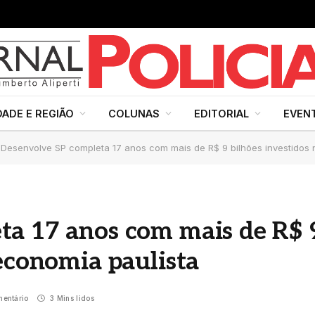
DADE E REGIÃO
COLUNAS
EDITORIAL
EVEN
Desenvolve SP completa 17 anos com mais de R$ 9 bilhões investidos 
ta 17 anos com mais de R$ 
 economia paulista
entário
3 Mins lidos