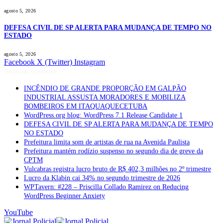
agosto 5, 2026
DEFESA CIVIL DE SP ALERTA PARA MUDANÇA DE TEMPO NO
ESTADO
agosto 5, 2026
Facebook
X (Twitter)
Instagram
Notícias Quentes
INCÊNDIO DE GRANDE PROPORÇÃO EM GALPÃO
INDUSTRIAL ASSUSTA MORADORES E MOBILIZA
BOMBEIROS EM ITAQUAQUECETUBA
WordPress.org blog: WordPress 7.1 Release Candidate 1
DEFESA CIVIL DE SP ALERTA PARA MUDANÇA DE TEMPO
NO ESTADO
Prefeitura limita som de artistas de rua na Avenida Paulista
Prefeitura mantém rodízio suspenso no segundo dia de greve da
CPTM
Vulcabras registra lucro bruto de R$ 402,3 milhões no 2º trimestre
Lucro da Klabin cai 34% no segundo trimestre de 2026
WPTavern: #228 – Priscilla Collado Ramirez on Reducing
WordPress Beginner Anxiety
YouTube