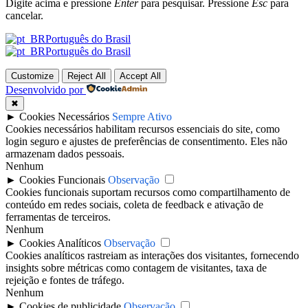
Digite acima e pressione
Enter
para pesquisar. Pressione
Esc
para
cancelar.
Português do Brasil
Português do Brasil
Customize
Reject All
Accept All
Desenvolvido por
✖
►
Cookies Necessários
Sempre Ativo
Cookies necessários habilitam recursos essenciais do site, como
login seguro e ajustes de preferências de consentimento. Eles não
armazenam dados pessoais.
Nenhum
►
Cookies Funcionais
Observação
Cookies funcionais suportam recursos como compartilhamento de
conteúdo em redes sociais, coleta de feedback e ativação de
ferramentas de terceiros.
Nenhum
►
Cookies Analíticos
Observação
Cookies analíticos rastreiam as interações dos visitantes, fornecendo
insights sobre métricas como contagem de visitantes, taxa de
rejeição e fontes de tráfego.
Nenhum
►
Cookies de publicidade
Observação