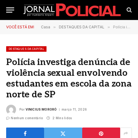
VOCÊ ESTÁ EM:
Casa
»
DESTAQUES DA CAPITAL
»
Polícia investiga denúncia de violência sexual envolvendo estudantes em escola da zona norte de SP
DESTAQUES DA CAPITAL
Polícia investiga denúncia de
violência sexual envolvendo
estudantes em escola da zona
norte de SP
Por
VINICIUS MORORÓ
março 11, 2026
Nenhum comentário
2 Mins lidos