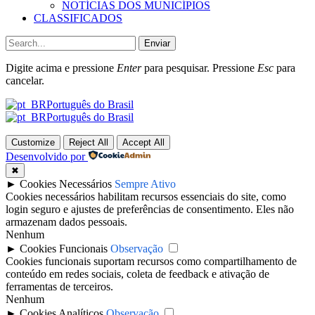
NOTÍCIAS DOS MUNICÍPIOS
CLASSIFICADOS
Enviar
Digite acima e pressione
Enter
para pesquisar. Pressione
Esc
para
cancelar.
Português do Brasil
Português do Brasil
Customize
Reject All
Accept All
Desenvolvido por
✖
►
Cookies Necessários
Sempre Ativo
Cookies necessários habilitam recursos essenciais do site, como
login seguro e ajustes de preferências de consentimento. Eles não
armazenam dados pessoais.
Nenhum
►
Cookies Funcionais
Observação
Cookies funcionais suportam recursos como compartilhamento de
conteúdo em redes sociais, coleta de feedback e ativação de
ferramentas de terceiros.
Nenhum
►
Cookies Analíticos
Observação