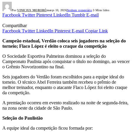
Por
VINICIUS MORORÓ
março 10, 2026
Nenhum comentário
3 Mins lidos
Facebook
Twitter
Pinterest
LinkedIn
Tumblr
E-mail
Compartilhar
Facebook
Twitter
LinkedIn
Pinterest
E-mail
Copiar Link
Campeão estadual, Verdão coloca seis jogadores na seleção do
torneio; Flaco López é eleito o craque da competição
O Sociedade Esportiva Palmeiras dominou a seleção do
Campeonato Paulista após conquistar o título no domingo, ao vencer
o Grêmio Novorizontino na final.
Seis jogadores do Verdão foram escolhidos para a equipe ideal do
torneio. O técnico Abel Ferreira também recebeu o prêmio de
melhor treinador, enquanto o atacante Flaco López foi eleito craque
da competição.
A premiação ocorreu em evento realizado na noite de segunda-feira,
na zona oeste da cidade de São Paulo.
Seleção do Paulistão
A equipe ideal da competição ficou formada por: