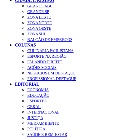
CIDADE E REGIÃO
GRANDE ABC
GRANDE SP
ZONA LESTE
ZONA NORTE
ZONA OESTE
ZONA SUL
BALCÃO DE EMPREGOS
COLUNAS
CULINÁRIA PAULISTANA
ESPORTE NA REGIÃO
FALANDO DIREITO
AÇÕES SOCIAIS
NEGÓCIOS EM DESTAQUE
PROFISSIONAL DESTAQUE
EDITORIAL
ECONOMIA
EDUCAÇÃO
ESPORTES
GERAL
INTERNACIONAL
JUSTIÇA
MEIO AMBIENTE
POLÍTICA
SAÚDE E BEM-ESTAR