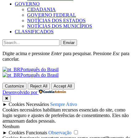
GOVERNO
CIDADANIA
GOVERNO FEDERAL
NOTÍCIAS DOS ESTADOS
NOTÍCIAS DOS MUNICÍPIOS
CLASSIFICADOS
Enviar
Digite acima e pressione
Enter
para pesquisar. Pressione
Esc
para
cancelar.
Português do Brasil
Português do Brasil
Customize
Reject All
Accept All
Desenvolvido por
✖
►
Cookies Necessários
Sempre Ativo
Cookies necessários habilitam recursos essenciais do site, como
login seguro e ajustes de preferências de consentimento. Eles não
armazenam dados pessoais.
Nenhum
►
Cookies Funcionais
Observação