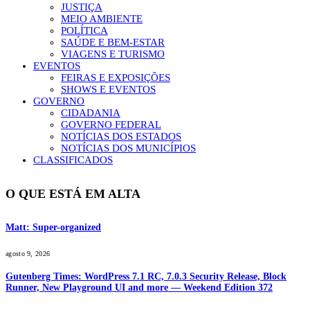
JUSTIÇA
MEIO AMBIENTE
POLÍTICA
SAÚDE E BEM-ESTAR
VIAGENS E TURISMO
EVENTOS
FEIRAS E EXPOSIÇÕES
SHOWS E EVENTOS
GOVERNO
CIDADANIA
GOVERNO FEDERAL
NOTÍCIAS DOS ESTADOS
NOTÍCIAS DOS MUNICÍPIOS
CLASSIFICADOS
O QUE ESTÁ EM ALTA
Matt: Super-organized
agosto 9, 2026
Gutenberg Times: WordPress 7.1 RC, 7.0.3 Security Release, Block
Runner, New Playground UI and more — Weekend Edition 372