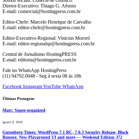
Somos sociais. Conecte-se conosco:
Diretor-Executivo: Thiago G. Afonso
E-mail: comercial@hostingpress.com.br
Editor-Chefe: Marcelo Henrique de Carvalho
E-mail: editor-chefe@hostingpress.com.br
Editor-Executivo-Regional: Vinicius Mororó
E-mail: editor-regionalsp@hostingpress.com.br
Central de Jornalismo HostingPRESS
E-mail: editoria@hostingpress.com.br
Fale no WhatsApp HostingPress
(11) 94792.0048 - Seg à sexta 08 às 18h
Facebook
Instagram
YouTube
WhatsApp
Últimas Postagens
Matt: Super-organized
agosto 9, 2026
Gutenberg Times: WordPress 7.1 RC, 7.0.3 Security Release, Block
Runner, New Playground UI and more — Weekend Edition 372