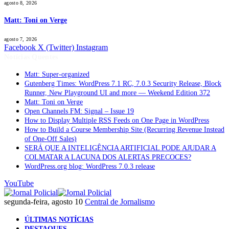
agosto 8, 2026
Matt: Toni on Verge
agosto 7, 2026
Facebook
X (Twitter)
Instagram
Notícias Quentes
Matt: Super-organized
Gutenberg Times: WordPress 7.1 RC, 7.0.3 Security Release, Block
Runner, New Playground UI and more — Weekend Edition 372
Matt: Toni on Verge
Open Channels FM: Signal – Issue 19
How to Display Multiple RSS Feeds on One Page in WordPress
How to Build a Course Membership Site (Recurring Revenue Instead
of One-Off Sales)
SERÁ QUE A INTELIGÊNCIA ARTIFICIAL PODE AJUDAR A
COLMATAR A LACUNA DOS ALERTAS PRECOCES?
WordPress.org blog: WordPress 7.0.3 release
YouTube
segunda-feira, agosto 10
Central de Jornalismo
ÚLTIMAS NOTÍCIAS
DESTAQUES