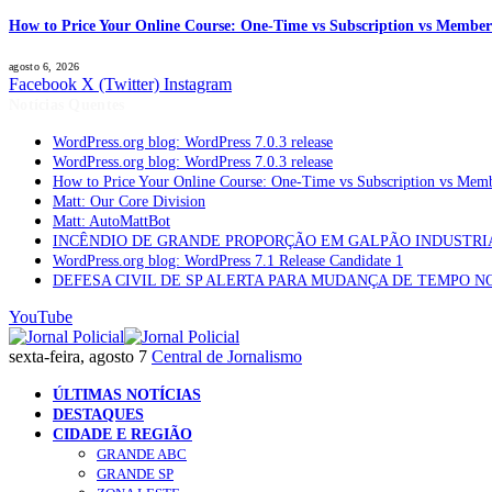
How to Price Your Online Course: One-Time vs Subscription vs Member
agosto 6, 2026
Facebook
X (Twitter)
Instagram
Notícias Quentes
WordPress.org blog: WordPress 7.0.3 release
WordPress.org blog: WordPress 7.0.3 release
How to Price Your Online Course: One-Time vs Subscription vs Mem
Matt: Our Core Division
Matt: AutoMattBot
INCÊNDIO DE GRANDE PROPORÇÃO EM GALPÃO INDUSTRI
WordPress.org blog: WordPress 7.1 Release Candidate 1
DEFESA CIVIL DE SP ALERTA PARA MUDANÇA DE TEMPO N
YouTube
sexta-feira, agosto 7
Central de Jornalismo
ÚLTIMAS NOTÍCIAS
DESTAQUES
CIDADE E REGIÃO
GRANDE ABC
GRANDE SP