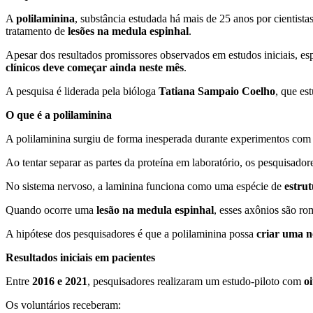
A
polilaminina
, substância estudada há mais de 25 anos por cientista
tratamento de
lesões na medula espinhal
.
Apesar dos resultados promissores observados em estudos iniciais, es
clínicos deve começar ainda neste mês
.
A pesquisa é liderada pela bióloga
Tatiana Sampaio Coelho
, que es
O que é a polilaminina
A polilaminina surgiu de forma inesperada durante experimentos co
Ao tentar separar as partes da proteína em laboratório, os pesquisad
No sistema nervoso, a laminina funciona como uma espécie de
estru
Quando ocorre uma
lesão na medula espinhal
, esses axônios são r
A hipótese dos pesquisadores é que a polilaminina possa
criar uma n
Resultados iniciais em pacientes
Entre
2016 e 2021
, pesquisadores realizaram um estudo-piloto com
o
Os voluntários receberam: