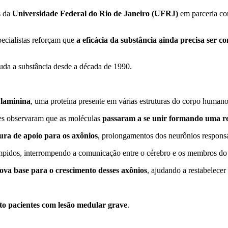
s da
Universidade Federal do Rio de Janeiro (UFRJ)
em parceria co
pecialistas reforçam que
a eficácia da substância ainda precisa ser 
tuda a substância desde a década de 1990.
m
laminina
, uma proteína presente em várias estruturas do corpo humano
ores observaram que as moléculas
passaram a se unir formando uma r
tura de apoio para os axônios
, prolongamentos dos neurônios responsáv
ompidos, interrompendo a comunicação entre o cérebro e os membros do
ova base para o crescimento desses axônios
, ajudando a restabelece
ito pacientes com lesão medular grave
.