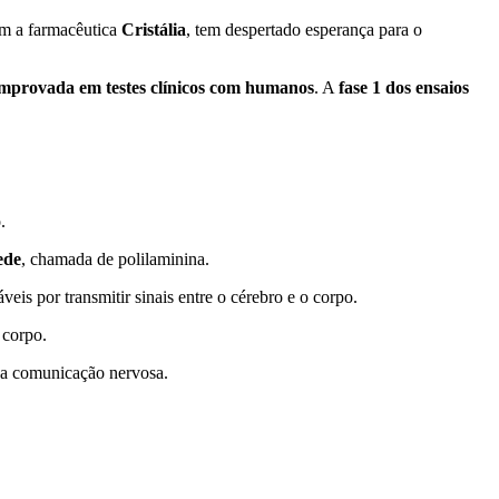
m a farmacêutica
Cristália
, tem despertado esperança para o
comprovada em testes clínicos com humanos
. A
fase 1 dos ensaios
.
ede
, chamada de polilaminina.
eis por transmitir sinais entre o cérebro e o corpo.
 corpo.
r a comunicação nervosa.