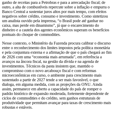
ganho de receitas para a Petrobras e para a arrecadação fiscal; de
outro, a alta de combustíveis repercute sobre a inflação e empurra o
Banco Central a sustentar juros altos por mais tempo, com efeitos
negativos sobre crédito, consumo e investimento. Como sintetizou
um analista ouvido pela imprensa, “o Brasil pode até ganhar no
caixa, mas perde em dinamismo”, já que o encarecimento do
dinheiro e a cautela dos agentes econômicos superam os benefícios
pontuais do choque de commodities.
Nesse contexto, o Ministério da Fazenda procura calibrar o discurso
entre o reconhecimento dos limites impostos pela política monetária
e pela conjuntura externa e a afirmação de que o país chegará ao fim
de 2026 com uma “economia mais arrumada”, em referência a
avanços na âncora fiscal, na gestão da dívida e na agenda de
investimentos. Técnicos da pasta insistem que, mantido o
compromisso com o novo arcabouço fiscal e com reformas
microeconômicas em curso, o ambiente para crescimento mais
sustentado a partir de 2027 tende a ser mais favorável, o que
dialoga, em alguma medida, com as projeções da ONU. Ainda
assim, permanece em aberto a capacidade do país de romper o
padrão histórico de expansão moderada, fortemente dependente de
ciclos de commodities e do crédito, sem ganhos estruturais de
produtividade que permitam avançar para taxas de crescimento mais
robustas e estáveis.