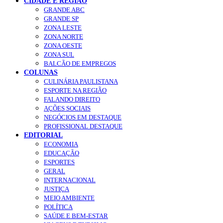
CIDADE E REGIÃO
GRANDE ABC
GRANDE SP
ZONA LESTE
ZONA NORTE
ZONA OESTE
ZONA SUL
BALCÃO DE EMPREGOS
COLUNAS
CULINÁRIA PAULISTANA
ESPORTE NA REGIÃO
FALANDO DIREITO
AÇÕES SOCIAIS
NEGÓCIOS EM DESTAQUE
PROFISSIONAL DESTAQUE
EDITORIAL
ECONOMIA
EDUCAÇÃO
ESPORTES
GERAL
INTERNACIONAL
JUSTIÇA
MEIO AMBIENTE
POLÍTICA
SAÚDE E BEM-ESTAR