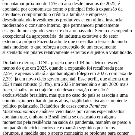
em patamar próximo de 15% ao ano desde meados de 2025, é
apontada por economistas como o principal freio à expansão da
atividade, comprimindo o crédito a famílias e empresas,
desestimulando investimentos produtivos e, em última instância,
moderando o consumo interno, que permaneceu praticamente
estagnado no segundo semestre do ano passado. Sem o desempenho
excepcional da agropecuária, da indústria extrativa e do setor
externo, a própria Fazenda admite que o resultado teria sido ainda
mais modesto, o que reforça a percepção de um crescimento
sustentado em pilares relativamente estreitos e sujeitos a volatilidade.
Do lado externo, a ONU projeta que o PIB brasileiro crescerá
menos do que em 2025, quando a expansão foi recalibrada para
2,5%, e apenas voltará a ganhar algum fôlego em 2027, com taxa de
2,3%, já em novo ciclo governamental. Esse perfil, que alterna um
2024 mais robusto (3,4%), um 2025 intermediário e um 2026 mais
fraco, sinaliza uma trajetória de desaceleração que não é
exclusividade brasileira, mas que no caso do país se associa a uma
combinação peculiar de juros altos, fragilidades fiscais e ambiente
político polarizado. Relatórios de casas como
Pantheon
Macroeconomics
e análises veiculadas por canais especializados
apontam que, embora o Brasil tenha se destacado em alguns
momentos pela resiliência na saída da pandemia, mantém-se preso a
um padrão de ciclos curtos de expansão seguidos por freios
abruptos, à medida que o aperto monetário se prolonga para conter