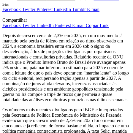
lidos
Facebook
Twitter
Pinterest
LinkedIn
Tumblr
E-mail
Compartilhar
Facebook
Twitter
LinkedIn
Pinterest
E-mail
Copiar Link
Depois de crescer cerca de 2,3% em 2025, em um movimento já
marcado pela perda de fôlego em relação ao ritmo observado em
2024, a economia brasileira entra em 2026 sob o signo da
desaceleração, à luz de projeções divulgadas por organismos
internacionais e consultorias privadas. Relatório recente da ONU
indica que o Produto Interno Bruto do Brasil deve avançar apenas
2% neste ano, patamar inferior ao estimado para 2025 e coerente
com a leitura de que o país deve operar em “marcha lenta” ao longo
do ciclo eleitoral, recuperando tração apenas a partir de 2027. A
combinação de juros ainda elevados, incertezas associadas às
eleições presidenciais e um ambiente geopolítico tensionado pela
guerra no Irã compõe o tripé de riscos que permeia a quase
totalidade das análises econômicas produzidas nas últimas semanas.
Os números mais recentes divulgados pelo IBGE e interpretados
pela Secretaria de Política Econômica do Ministério da Fazenda
evidenciam que o crescimento de 2,3% em 2025 foi o menor em
cinco anos e já refletem, de forma bastante nítida, o impacto de uma
política monetária contracionista prolongada. A taxa Selic, mantida