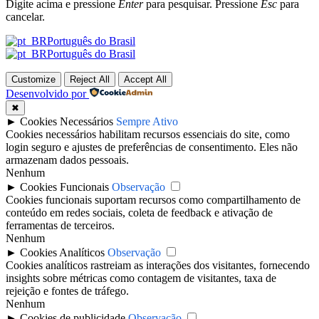
Digite acima e pressione
Enter
para pesquisar. Pressione
Esc
para
cancelar.
Português do Brasil
Português do Brasil
Customize
Reject All
Accept All
Desenvolvido por
✖
►
Cookies Necessários
Sempre Ativo
Cookies necessários habilitam recursos essenciais do site, como
login seguro e ajustes de preferências de consentimento. Eles não
armazenam dados pessoais.
Nenhum
►
Cookies Funcionais
Observação
Cookies funcionais suportam recursos como compartilhamento de
conteúdo em redes sociais, coleta de feedback e ativação de
ferramentas de terceiros.
Nenhum
►
Cookies Analíticos
Observação
Cookies analíticos rastreiam as interações dos visitantes, fornecendo
insights sobre métricas como contagem de visitantes, taxa de
rejeição e fontes de tráfego.
Nenhum
►
Cookies de publicidade
Observação