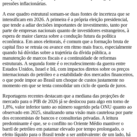
pressões inflacionárias.
A esse quadro estrutural somam‑se duas fontes de incerteza que se
intensificam em 2026. A primeira é a própria eleição presidencial,
que tende a adiar decisões importantes de investimento, tanto por
parte de empresas nacionais quanto de investidores estrangeiros, à
espera de maior clareza sobre a condução futura da política
econômica. Em anos eleitorais, é comum que a formação bruta de
capital fixo se retraia ou avance em ritmo mais fraco, especialmente
quando há dúvidas sobre a trajetória da dívida pública, a
manutenção de marcos fiscais e a continuidade de reformas
estruturais. A segunda fonte é o recrudescimento da guerra entre
Estados Unidos, Israel e Irã, com impactos diretos sobre os preços
internacionais do petróleo e a estabilidade dos mercados financeiros,
o que pode impor ao Brasil um choque de custos justamente no
momento em que se tenta consolidar um ciclo de queda de juros.
Reportagens recentes destacam que a mediana das projeções de
mercado para o PIB de 2026 já se deslocou para algo em torno de
1,8%, valor inferior tanto ao número sugerido pela ONU quanto ao
observado em 2025, sinalizando uma visão mais cautelosa por parte
dos economistas de bancos e consultorias privadas. A leitura
predominante é que, se o conflito no Oriente Médio mantiver o
barril de petróleo em patamar elevado por tempo prolongado, o
efeito líquido para o Brasil tende a ser ambivalente: de um lado, há