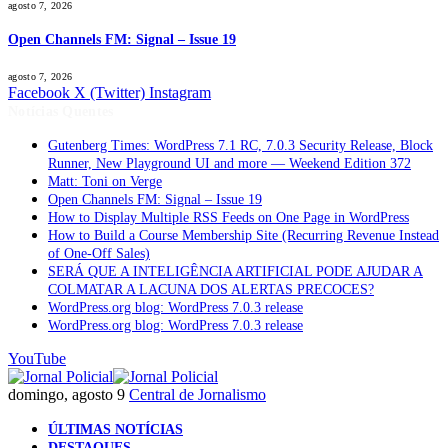
agosto 7, 2026
Open Channels FM: Signal – Issue 19
agosto 7, 2026
Facebook
X (Twitter)
Instagram
Notícias Quentes
Gutenberg Times: WordPress 7.1 RC, 7.0.3 Security Release, Block
Runner, New Playground UI and more — Weekend Edition 372
Matt: Toni on Verge
Open Channels FM: Signal – Issue 19
How to Display Multiple RSS Feeds on One Page in WordPress
How to Build a Course Membership Site (Recurring Revenue Instead
of One-Off Sales)
SERÁ QUE A INTELIGÊNCIA ARTIFICIAL PODE AJUDAR A
COLMATAR A LACUNA DOS ALERTAS PRECOCES?
WordPress.org blog: WordPress 7.0.3 release
WordPress.org blog: WordPress 7.0.3 release
YouTube
domingo, agosto 9
Central de Jornalismo
ÚLTIMAS NOTÍCIAS
DESTAQUES