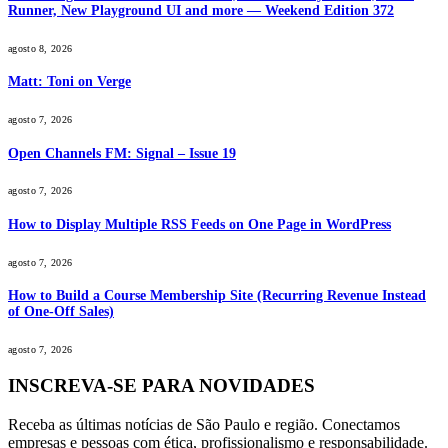
Runner, New Playground UI and more — Weekend Edition 372
agosto 8, 2026
Matt: Toni on Verge
agosto 7, 2026
Open Channels FM: Signal – Issue 19
agosto 7, 2026
How to Display Multiple RSS Feeds on One Page in WordPress
agosto 7, 2026
How to Build a Course Membership Site (Recurring Revenue Instead
of One-Off Sales)
agosto 7, 2026
INSCREVA-SE PARA NOVIDADES
Receba as últimas notícias de São Paulo e região. Conectamos
empresas e pessoas com ética, profissionalismo e responsabilidade.