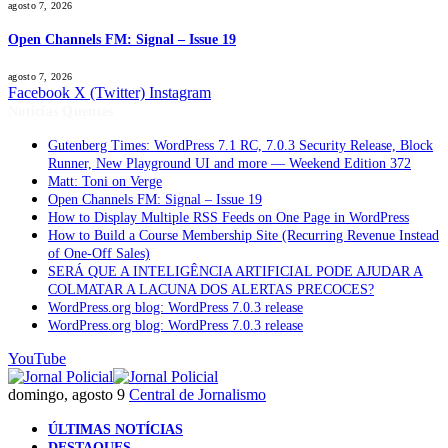
agosto 7, 2026
Open Channels FM: Signal – Issue 19
agosto 7, 2026
Facebook
X (Twitter)
Instagram
Notícias Quentes
Gutenberg Times: WordPress 7.1 RC, 7.0.3 Security Release, Block
Runner, New Playground UI and more — Weekend Edition 372
Matt: Toni on Verge
Open Channels FM: Signal – Issue 19
How to Display Multiple RSS Feeds on One Page in WordPress
How to Build a Course Membership Site (Recurring Revenue Instead
of One-Off Sales)
SERÁ QUE A INTELIGÊNCIA ARTIFICIAL PODE AJUDAR A
COLMATAR A LACUNA DOS ALERTAS PRECOCES?
WordPress.org blog: WordPress 7.0.3 release
WordPress.org blog: WordPress 7.0.3 release
YouTube
domingo, agosto 9
Central de Jornalismo
ÚLTIMAS NOTÍCIAS
DESTAQUES