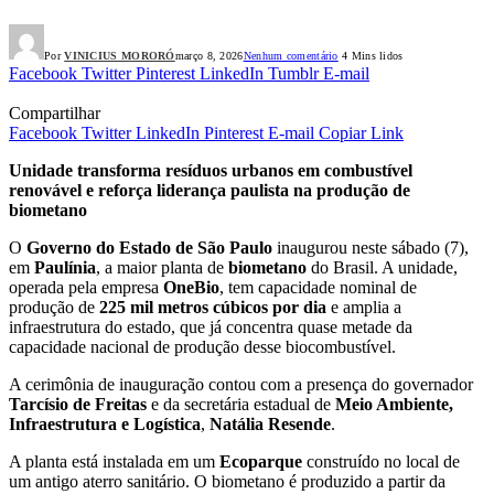
Por
VINICIUS MORORÓ
março 8, 2026
Nenhum comentário
4 Mins lidos
Facebook
Twitter
Pinterest
LinkedIn
Tumblr
E-mail
Compartilhar
Facebook
Twitter
LinkedIn
Pinterest
E-mail
Copiar Link
Unidade transforma resíduos urbanos em combustível
renovável e reforça liderança paulista na produção de
biometano
O
Governo do Estado de São Paulo
inaugurou neste sábado (7),
em
Paulínia
, a maior planta de
biometano
do Brasil. A unidade,
operada pela empresa
OneBio
, tem capacidade nominal de
produção de
225 mil metros cúbicos por dia
e amplia a
infraestrutura do estado, que já concentra quase metade da
capacidade nacional de produção desse biocombustível.
A cerimônia de inauguração contou com a presença do governador
Tarcísio de Freitas
e da secretária estadual de
Meio Ambiente,
Infraestrutura e Logística
,
Natália Resende
.
A planta está instalada em um
Ecoparque
construído no local de
um antigo aterro sanitário. O biometano é produzido a partir da