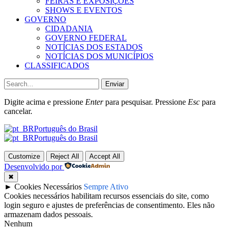
FEIRAS E EXPOSIÇÕES
SHOWS E EVENTOS
GOVERNO
CIDADANIA
GOVERNO FEDERAL
NOTÍCIAS DOS ESTADOS
NOTÍCIAS DOS MUNICÍPIOS
CLASSIFICADOS
Enviar
Digite acima e pressione
Enter
para pesquisar. Pressione
Esc
para
cancelar.
Português do Brasil
Português do Brasil
Customize
Reject All
Accept All
Desenvolvido por
✖
►
Cookies Necessários
Sempre Ativo
Cookies necessários habilitam recursos essenciais do site, como
login seguro e ajustes de preferências de consentimento. Eles não
armazenam dados pessoais.
Nenhum