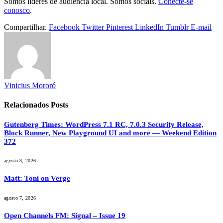
Somos líderes de audiência local. Somos sociais.
Conecte-se
conosco
.
Compartilhar.
Facebook
Twitter
Pinterest
LinkedIn
Tumblr
E-mail
Vinicius Mororó
Relacionados
Posts
Gutenberg Times: WordPress 7.1 RC, 7.0.3 Security Release,
Block Runner, New Playground UI and more — Weekend Edition
372
agosto 8, 2026
Matt: Toni on Verge
agosto 7, 2026
Open Channels FM: Signal – Issue 19