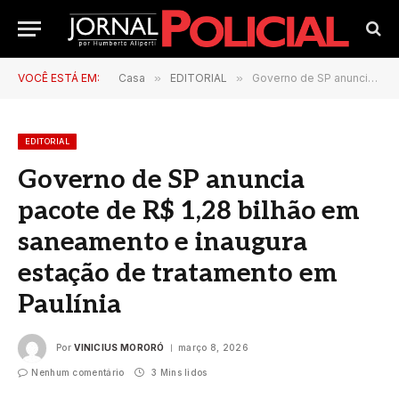
VOCÊ ESTÁ EM:
Casa
»
EDITORIAL
»
Governo de SP anuncia pacote de R$ 1,28 bilhão em saneamento e inaugura estação de tratamento em Paulínia
EDITORIAL
Governo de SP anuncia
pacote de R$ 1,28 bilhão em
saneamento e inaugura
estação de tratamento em
Paulínia
Por
VINICIUS MORORÓ
março 8, 2026
Nenhum comentário
3 Mins lidos