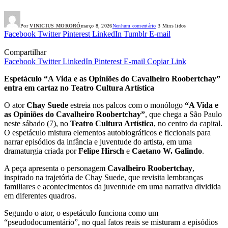
Por
VINICIUS MORORÓ
março 8, 2026
Nenhum comentário
3 Mins lidos
Facebook
Twitter
Pinterest
LinkedIn
Tumblr
E-mail
Compartilhar
Facebook
Twitter
LinkedIn
Pinterest
E-mail
Copiar Link
Espetáculo “A Vida e as Opiniões do Cavalheiro Roobertchay”
entra em cartaz no Teatro Cultura Artística
O ator
Chay Suede
estreia nos palcos com o monólogo
“A Vida e
as Opiniões do Cavalheiro Roobertchay”
, que chega a São Paulo
neste sábado (7), no
Teatro Cultura Artística
, no centro da capital.
O espetáculo mistura elementos autobiográficos e ficcionais para
narrar episódios da infância e juventude do artista, em uma
dramaturgia criada por
Felipe Hirsch
e
Caetano W. Galindo
.
A peça apresenta o personagem
Cavalheiro Roobertchay
,
inspirado na trajetória de Chay Suede, que revisita lembranças
familiares e acontecimentos da juventude em uma narrativa dividida
em diferentes quadros.
Segundo o ator, o espetáculo funciona como um
“pseudodocumentário”, no qual fatos reais se misturam a episódios