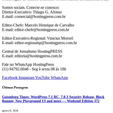
Somos sociais. Conecte-se conosco:
Diretor-Executivo: Thiago G. Afonso
E-mail: comercial@hostingpress.com.br
Editor-Chefe: Marcelo Henrique de Carvalho
E-mail: editor-chefe@hostingpress.com.br
Editor-Executivo-Regional: Vinicius Mororó
E-mail: editor-regionalsp@hostingpress.com.br
Central de Jornalismo HostingPRESS
E-mail: editoria@hostingpress.com.br
Fale no WhatsApp HostingPress
(11) 94792.0048 - Seg à sexta 08 às 18h
Facebook
Instagram
YouTube
WhatsApp
Últimas Postagens
Gutenberg Times: WordPress 7.1 RC, 7.0.3 Security Release, Block
Runner, New Playground UI and more — Weekend Edition 372
agosto 8, 2026