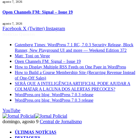
agosto 7, 2026
Open Channels FM: Signal – Issue 19
agosto 7, 2026
Facebook
X (Twitter)
Instagram
Notícias Quentes
Gutenberg Times: WordPress 7.1 RC, 7.0.3 Security Release, Block
Runner, New Playground UI and more — Weekend Edition 372
Matt: Toni on Verge
Open Channels FM: Signal – Issue 19
How to Display Multiple RSS Feeds on One Page in WordPress
How to Build a Course Membership Site (Recurring Revenue Instead
of One-Off Sales)
SERÁ QUE A INTELIGÊNCIA ARTIFICIAL PODE AJUDAR A
COLMATAR A LACUNA DOS ALERTAS PRECOCES?
WordPress.org blog: WordPress 7.0.3 release
WordPress.org blog: WordPress 7.0.3 release
YouTube
domingo, agosto 9
Central de Jornalismo
ÚLTIMAS NOTÍCIAS
DESTAQUES