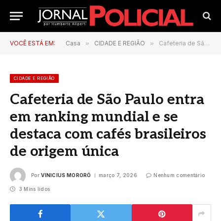
VOCÊ ESTÁ EM:
Casa
»
CIDADE E REGIÃO
»
Cafeteria de São Paulo entra em ranking mundial e se destaca com cafés brasileiros de origem única
CIDADE E REGIÃO
Cafeteria de São Paulo entra
em ranking mundial e se
destaca com cafés brasileiros
de origem única
Por
VINICIUS MORORÓ
março 7, 2026
Nenhum comentário
3 Mins lidos