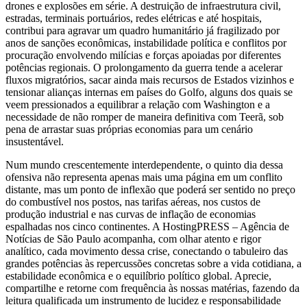
drones e explosões em série. A destruição de infraestrutura civil,
estradas, terminais portuários, redes elétricas e até hospitais,
contribui para agravar um quadro humanitário já fragilizado por
anos de sanções econômicas, instabilidade política e conflitos por
procuração envolvendo milícias e forças apoiadas por diferentes
potências regionais. O prolongamento da guerra tende a acelerar
fluxos migratórios, sacar ainda mais recursos de Estados vizinhos e
tensionar alianças internas em países do Golfo, alguns dos quais se
veem pressionados a equilibrar a relação com Washington e a
necessidade de não romper de maneira definitiva com Teerã, sob
pena de arrastar suas próprias economias para um cenário
insustentável.
Num mundo crescentemente interdependente, o quinto dia dessa
ofensiva não representa apenas mais uma página em um conflito
distante, mas um ponto de inflexão que poderá ser sentido no preço
do combustível nos postos, nas tarifas aéreas, nos custos de
produção industrial e nas curvas de inflação de economias
espalhadas nos cinco continentes. A HostingPRESS – Agência de
Notícias de São Paulo acompanha, com olhar atento e rigor
analítico, cada movimento dessa crise, conectando o tabuleiro das
grandes potências às repercussões concretas sobre a vida cotidiana, a
estabilidade econômica e o equilíbrio político global. Aprecie,
compartilhe e retorne com frequência às nossas matérias, fazendo da
leitura qualificada um instrumento de lucidez e responsabilidade