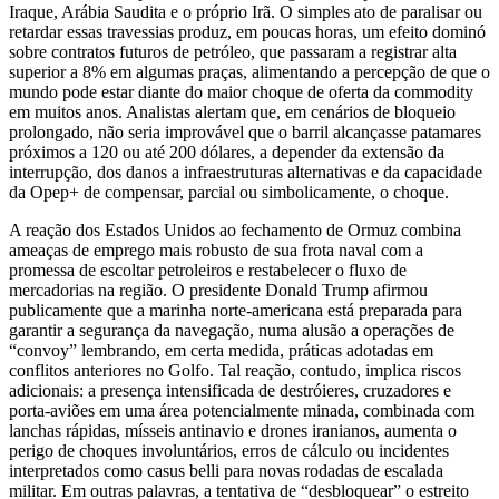
Iraque, Arábia Saudita e o próprio Irã. O simples ato de paralisar ou
retardar essas travessias produz, em poucas horas, um efeito dominó
sobre contratos futuros de petróleo, que passaram a registrar alta
superior a 8% em algumas praças, alimentando a percepção de que o
mundo pode estar diante do maior choque de oferta da commodity
em muitos anos. Analistas alertam que, em cenários de bloqueio
prolongado, não seria improvável que o barril alcançasse patamares
próximos a 120 ou até 200 dólares, a depender da extensão da
interrupção, dos danos a infraestruturas alternativas e da capacidade
da Opep+ de compensar, parcial ou simbolicamente, o choque.
A reação dos Estados Unidos ao fechamento de Ormuz combina
ameaças de emprego mais robusto de sua frota naval com a
promessa de escoltar petroleiros e restabelecer o fluxo de
mercadorias na região. O presidente Donald Trump afirmou
publicamente que a marinha norte‑americana está preparada para
garantir a segurança da navegação, numa alusão a operações de
“convoy” lembrando, em certa medida, práticas adotadas em
conflitos anteriores no Golfo. Tal reação, contudo, implica riscos
adicionais: a presença intensificada de destróieres, cruzadores e
porta‑aviões em uma área potencialmente minada, combinada com
lanchas rápidas, mísseis antinavio e drones iranianos, aumenta o
perigo de choques involuntários, erros de cálculo ou incidentes
interpretados como casus belli para novas rodadas de escalada
militar. Em outras palavras, a tentativa de “desbloquear” o estreito