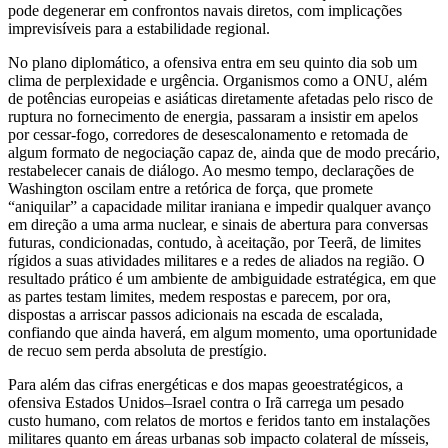
pode degenerar em confrontos navais diretos, com implicações
imprevisíveis para a estabilidade regional.
No plano diplomático, a ofensiva entra em seu quinto dia sob um
clima de perplexidade e urgência. Organismos como a ONU, além
de potências europeias e asiáticas diretamente afetadas pelo risco de
ruptura no fornecimento de energia, passaram a insistir em apelos
por cessar‑fogo, corredores de desescalonamento e retomada de
algum formato de negociação capaz de, ainda que de modo precário,
restabelecer canais de diálogo. Ao mesmo tempo, declarações de
Washington oscilam entre a retórica de força, que promete
“aniquilar” a capacidade militar iraniana e impedir qualquer avanço
em direção a uma arma nuclear, e sinais de abertura para conversas
futuras, condicionadas, contudo, à aceitação, por Teerã, de limites
rígidos a suas atividades militares e a redes de aliados na região. O
resultado prático é um ambiente de ambiguidade estratégica, em que
as partes testam limites, medem respostas e parecem, por ora,
dispostas a arriscar passos adicionais na escada de escalada,
confiando que ainda haverá, em algum momento, uma oportunidade
de recuo sem perda absoluta de prestígio.
Para além das cifras energéticas e dos mapas geoestratégicos, a
ofensiva Estados Unidos–Israel contra o Irã carrega um pesado
custo humano, com relatos de mortos e feridos tanto em instalações
militares quanto em áreas urbanas sob impacto colateral de mísseis,