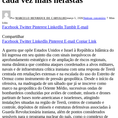
Por
MARCELO HENRIQUE DE CARVALHO
março 5, 2026
Nenhum comentário
7 Mins
lidos
Facebook
Twitter
Pinterest
LinkedIn
Tumblr
E-mail
Compartilhar
Facebook
Twitter
LinkedIn
Pinterest
E-mail
Copiar Link
A guerra que opõe Estados Unidos e Israel à República Islâmica do
Irã ingressa em seu quinto dia com sinais inequívocos de
aprofundamento estratégico e de ampliação de riscos regionais,
numa dinâmica que combina ataques coordenados a alvos militares,
navais e de infraestrutura crítica iraniana com uma resposta de Teerã
centrada em retaliações extensas e na escalada do uso do Estreito de
Ormuz como instrumento de pressão geopolítica. Desde o início da
ofensiva, na madrugada de um sábado que já se inscreve como
marco na geopolítica do Oriente Médio, sucessivas ondas de
bombardeios conduzidas por aviões de combate, mísseis e drones
partiram de bases norte‑americanas e israelenses, atingindo
instalações situadas na região de Teerã, centros de comando e
controle, depósitos de mísseis e estruturas defensivas associadas à
Guarda Revolucionária iraniana, além de pontos considerados
sensíveis para o programa nuclear do país, como o complexo de