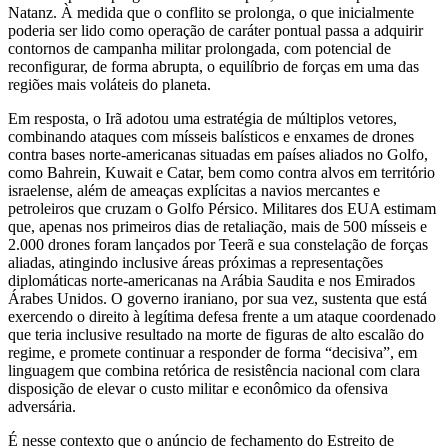
Natanz. À medida que o conflito se prolonga, o que inicialmente
poderia ser lido como operação de caráter pontual passa a adquirir
contornos de campanha militar prolongada, com potencial de
reconfigurar, de forma abrupta, o equilíbrio de forças em uma das
regiões mais voláteis do planeta.
Em resposta, o Irã adotou uma estratégia de múltiplos vetores,
combinando ataques com mísseis balísticos e enxames de drones
contra bases norte‑americanas situadas em países aliados no Golfo,
como Bahrein, Kuwait e Catar, bem como contra alvos em território
israelense, além de ameaças explícitas a navios mercantes e
petroleiros que cruzam o Golfo Pérsico. Militares dos EUA estimam
que, apenas nos primeiros dias de retaliação, mais de 500 mísseis e
2.000 drones foram lançados por Teerã e sua constelação de forças
aliadas, atingindo inclusive áreas próximas a representações
diplomáticas norte‑americanas na Arábia Saudita e nos Emirados
Árabes Unidos. O governo iraniano, por sua vez, sustenta que está
exercendo o direito à legítima defesa frente a um ataque coordenado
que teria inclusive resultado na morte de figuras de alto escalão do
regime, e promete continuar a responder de forma “decisiva”, em
linguagem que combina retórica de resistência nacional com clara
disposição de elevar o custo militar e econômico da ofensiva
adversária.
É nesse contexto que o anúncio de fechamento do Estreito de