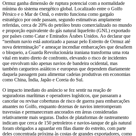
Ormuz ganha dimensão de ruptura potencial com a normalidade
mínima do sistema energético global. Localizado entre o Golfo
Pérsico e o Mar de Omã, o estreito funciona como gargalo
estratégico por onde passam, segundo estimativas amplamente
referidas, cerca de 20% do petróleo bruto comercializado no mundo
e proporção equivalente do gás natural liquefeito (GNL) exportado
por países como Catar e Emirados Árabes Unidos. Ao declarar que
“nenhum navio está autorizado a passar pelo Estreito de Ormuz até
nova determinação” e ameaçar incendiar embarcações que desafiem
o bloqueio, a Guarda Revolucionária iraniana transforma uma rota
vital em teatro direto de confronto, elevando o risco de incidentes
que envolvam não apenas navios de bandeira ocidental, mas
também cargueiros asiáticos e europeus que dependem diariamente
daquela passagem para alimentar cadeias produtivas em economias
como China, Índia, Japão e Coreia do Sul.
O impacto imediato do anúncio se fez sentir na reação de
seguradoras marítimas e operadores logísticos, que passaram a
cancelar ou revisar coberturas de risco de guerra para embarcações
atuantes no Golfo, enquanto dezenas de navios interromperam
travessias e permaneceram ancorados em áreas consideradas
relativamente mais seguras. Dados de plataformas de rastreamento
indicam que cerca de 150 petroleiros e navios‑tanque de gás natural
foram obrigados a aguardar em filas diante do estreito, com parte
deles concentrada próxima às costas de grandes exportadores, como