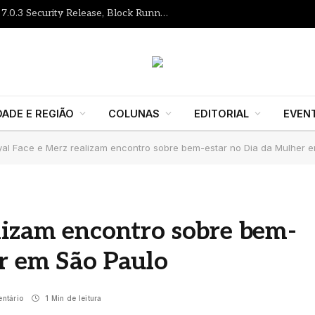
Gutenberg Times: WordPress 7.1 RC, 7.0.3 Security Release, Block Runner, New Playground UI and more — Weekend Edition 372
DADE E REGIÃO
COLUNAS
EDITORIAL
EVEN
yal Face e Merz realizam encontro sobre bem-estar no Dia da Mulher 
lizam encontro sobre bem-
r em São Paulo
ntário
1 Min de leitura