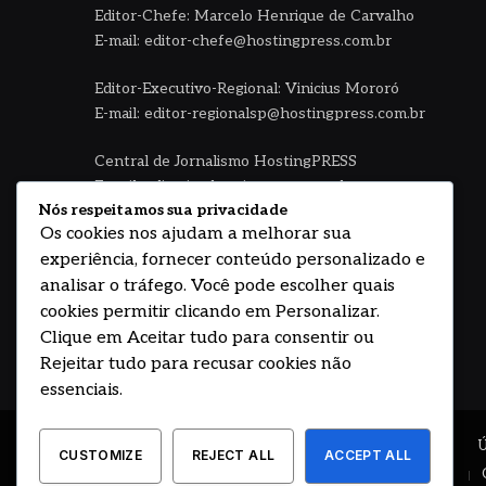
Editor-Chefe: Marcelo Henrique de Carvalho
E-mail: editor-chefe@hostingpress.com.br
Editor-Executivo-Regional: Vinicius Mororó
E-mail: editor-regionalsp@hostingpress.com.br
Central de Jornalismo HostingPRESS
E-mail: editoria@hostingpress.com.br
Nós respeitamos sua privacidade
Os cookies nos ajudam a melhorar sua
Fale no WhatsApp HostingPress
experiência, fornecer conteúdo personalizado e
(11) 94792.0048 - Seg à sexta 08 às 18h
analisar o tráfego. Você pode escolher quais
cookies permitir clicando em Personalizar.
Facebook
Instagram
YouTube
WhatsApp
Clique em Aceitar tudo para consentir ou
Rejeitar tudo para recusar cookies não
essenciais.
© 2026 DESENVOLVIDO POR HOSTING PRIME
CUSTOMIZE
REJECT ALL
ACCEPT ALL
BRASIL