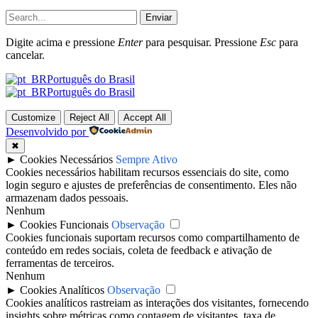
Enviar
Digite acima e pressione
Enter
para pesquisar. Pressione
Esc
para
cancelar.
Português do Brasil
Português do Brasil
Customize
Reject All
Accept All
Desenvolvido por
✖
►
Cookies Necessários
Sempre Ativo
Cookies necessários habilitam recursos essenciais do site, como
login seguro e ajustes de preferências de consentimento. Eles não
armazenam dados pessoais.
Nenhum
►
Cookies Funcionais
Observação
Cookies funcionais suportam recursos como compartilhamento de
conteúdo em redes sociais, coleta de feedback e ativação de
ferramentas de terceiros.
Nenhum
►
Cookies Analíticos
Observação
Cookies analíticos rastreiam as interações dos visitantes, fornecendo
insights sobre métricas como contagem de visitantes, taxa de