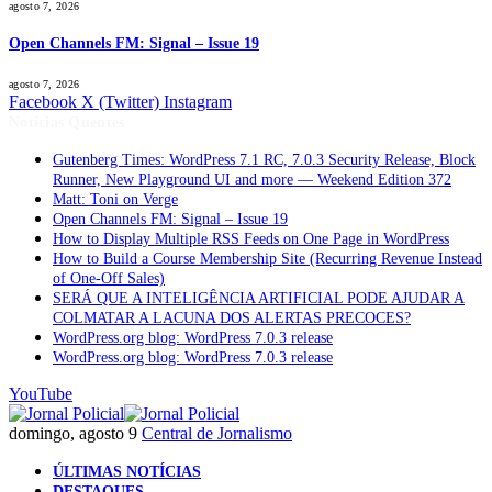
agosto 7, 2026
Open Channels FM: Signal – Issue 19
agosto 7, 2026
Facebook
X (Twitter)
Instagram
Notícias Quentes
Gutenberg Times: WordPress 7.1 RC, 7.0.3 Security Release, Block
Runner, New Playground UI and more — Weekend Edition 372
Matt: Toni on Verge
Open Channels FM: Signal – Issue 19
How to Display Multiple RSS Feeds on One Page in WordPress
How to Build a Course Membership Site (Recurring Revenue Instead
of One-Off Sales)
SERÁ QUE A INTELIGÊNCIA ARTIFICIAL PODE AJUDAR A
COLMATAR A LACUNA DOS ALERTAS PRECOCES?
WordPress.org blog: WordPress 7.0.3 release
WordPress.org blog: WordPress 7.0.3 release
YouTube
domingo, agosto 9
Central de Jornalismo
ÚLTIMAS NOTÍCIAS
DESTAQUES