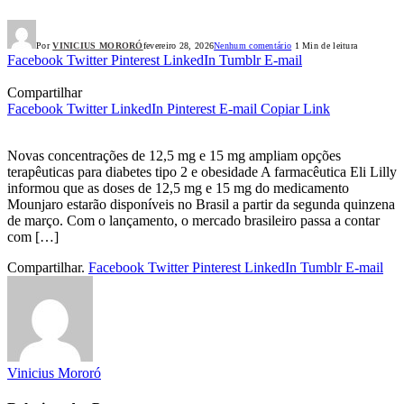
Por
VINICIUS MORORÓ
fevereiro 28, 2026
Nenhum comentário
1 Min de leitura
Facebook
Twitter
Pinterest
LinkedIn
Tumblr
E-mail
Compartilhar
Facebook
Twitter
LinkedIn
Pinterest
E-mail
Copiar Link
Novas concentrações de 12,5 mg e 15 mg ampliam opções
terapêuticas para diabetes tipo 2 e obesidade A farmacêutica Eli Lilly
informou que as doses de 12,5 mg e 15 mg do medicamento
Mounjaro estarão disponíveis no Brasil a partir da segunda quinzena
de março. Com o lançamento, o mercado brasileiro passa a contar
com […]
Compartilhar.
Facebook
Twitter
Pinterest
LinkedIn
Tumblr
E-mail
Vinicius Mororó