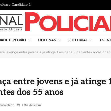
elease Candidate 1
DADE E REGIÃO
COLUNAS
EDITORIAL
EVEN
etal avança entre jovens e já atinge 1 em cada 5 pacientes antes dos 
ça entre jovens e já atinge 
ntes dos 55 anos
comentário
1 Min de leitura