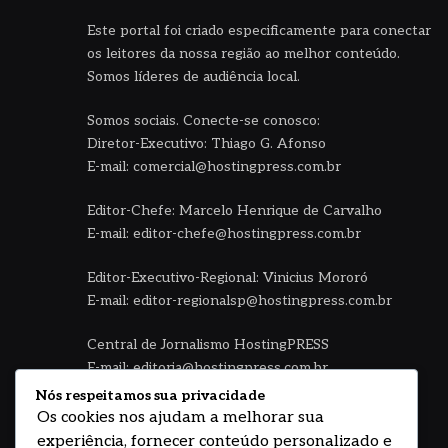
Este portal foi criado especificamente para conectar
os leitores da nossa região ao melhor conteúdo.
Somos líderes de audiência local.
Somos sociais. Conecte-se conosco:
Diretor-Executivo: Thiago G. Afonso
E-mail: comercial@hostingpress.com.br
Editor-Chefe: Marcelo Henrique de Carvalho
E-mail: editor-chefe@hostingpress.com.br
Editor-Executivo-Regional: Vinicius Mororó
E-mail: editor-regionalsp@hostingpress.com.br
Central de Jornalismo HostingPRESS
E-mail: editoria@hostingpress.com.br
Nós respeitamos sua privacidade
Fale no WhatsApp HostingPress
Os cookies nos ajudam a melhorar sua
(11) 94792.0048 - Seg à sexta 08 às 18h
experiência, fornecer conteúdo personalizado e