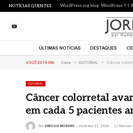
WordPress.org blog: WordPress 7.1 R
NOTÍCIAS QUENTES
YouTube
ÚLTIMAS NOTÍCIAS
DESTAQUES
CI
VOCÊ ESTÁ EM:
Casa
»
EDITORIAL
»
Câncer colorr
EDITORIAL
Câncer colorretal avan
em cada 5 pacientes a
Por
VINICIUS MORORÓ
fevereiro 27, 2026
Nenhum 