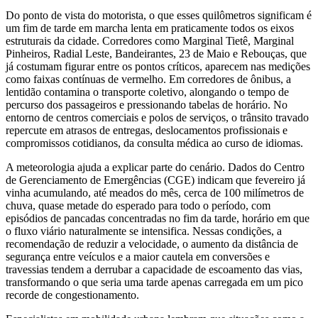
Do ponto de vista do motorista, o que esses quilômetros significam é
um fim de tarde em marcha lenta em praticamente todos os eixos
estruturais da cidade. Corredores como Marginal Tietê, Marginal
Pinheiros, Radial Leste, Bandeirantes, 23 de Maio e Rebouças, que
já costumam figurar entre os pontos críticos, aparecem nas medições
como faixas contínuas de vermelho. Em corredores de ônibus, a
lentidão contamina o transporte coletivo, alongando o tempo de
percurso dos passageiros e pressionando tabelas de horário. No
entorno de centros comerciais e polos de serviços, o trânsito travado
repercute em atrasos de entregas, deslocamentos profissionais e
compromissos cotidianos, da consulta médica ao curso de idiomas.
A meteorologia ajuda a explicar parte do cenário. Dados do Centro
de Gerenciamento de Emergências (CGE) indicam que fevereiro já
vinha acumulando, até meados do mês, cerca de 100 milímetros de
chuva, quase metade do esperado para todo o período, com
episódios de pancadas concentradas no fim da tarde, horário em que
o fluxo viário naturalmente se intensifica. Nessas condições, a
recomendação de reduzir a velocidade, o aumento da distância de
segurança entre veículos e a maior cautela em conversões e
travessias tendem a derrubar a capacidade de escoamento das vias,
transformando o que seria uma tarde apenas carregada em um pico
recorde de congestionamento.