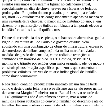
eventos raríssimos e passaram a figurar no calendário anual,
especialmente em dias de chuva, greves ou vésperas de feriados
prolongados. Em junho do ano passado, por exemplo, a cidade
registrou 777 quilômetros de congestionamento apenas na manhã de
uma segunda‑feira chuvosa, o maior índice matutino do ano, e, em
dezembro, a paralisação de ônibus combinada a temporais elevou a
lentidão à casa dos 1,4 mil quilômetros.
Diante da recorrência desses picos, o debate sobre alternativas ganha
vigor. A Prefeitura de São Paulo e o governo estadual vêm
apostando em uma combinação de obras de infraestrutura, expansão
de corredores de ônibus, ampliação da malha metroferroviária e
medidas de gestão de demanda, como rodízio e restrições a
caminhões em horários de pico. A CET estuda, desde 2023,
monitorar o trânsito por regiões com maior granularidade, de modo a
construir planos de ação específicos para zonas que concentram
problemas crônicos, em vez de tratar o índice global de lentidão
como único termômetro.
Nada disso, contudo, produz efeito imediato em um fim de tarde
como o desta quarta‑feira. Para o paulistano que se viu preso na fila
de carros na Marginal Pinheiros ou na Radial Leste, o recorde de
1.149 quilômetros não é um número abstrato, mas a soma de
minutos e horas roubadas do convívio familiar, do descanso e até do
trabalho. Em uma metrópole que há décadas convive com a ideia de