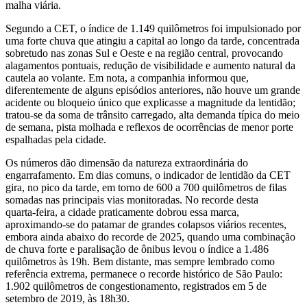
malha viária.
Segundo a CET, o índice de 1.149 quilômetros foi impulsionado por
uma forte chuva que atingiu a capital ao longo da tarde, concentrada
sobretudo nas zonas Sul e Oeste e na região central, provocando
alagamentos pontuais, redução de visibilidade e aumento natural da
cautela ao volante. Em nota, a companhia informou que,
diferentemente de alguns episódios anteriores, não houve um grande
acidente ou bloqueio único que explicasse a magnitude da lentidão;
tratou‑se da soma de trânsito carregado, alta demanda típica do meio
de semana, pista molhada e reflexos de ocorrências de menor porte
espalhadas pela cidade.
Os números dão dimensão da natureza extraordinária do
engarrafamento. Em dias comuns, o indicador de lentidão da CET
gira, no pico da tarde, em torno de 600 a 700 quilômetros de filas
somadas nas principais vias monitoradas. No recorde desta
quarta‑feira, a cidade praticamente dobrou essa marca,
aproximando‑se do patamar de grandes colapsos viários recentes,
embora ainda abaixo do recorde de 2025, quando uma combinação
de chuva forte e paralisação de ônibus levou o índice a 1.486
quilômetros às 19h. Bem distante, mas sempre lembrado como
referência extrema, permanece o recorde histórico de São Paulo:
1.902 quilômetros de congestionamento, registrados em 5 de
setembro de 2019, às 18h30.