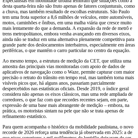
Especialistas em mobilidade urbana lembram que situações como a
desta quarta‑feira não são fruto apenas de fatores conjunturais, como
a chuva, mas também resultado de escolhas estruturais. São Paulo
tem uma frota superior a 8,6 milhões de veículos, entre automóveis,
motos, caminhões e ônibus, em uma malha viária que cresce muito
mais lentamente do que a demanda. A expansão da rede de metrô e
trens metropolitanos, embora venha avançando em diversos eixos,
ainda não se traduz em uma alternativa plenamente competitiva para
grande parte dos deslocamentos interbairros, especialmente em áreas
periféricas, o que mantém o carro particular no centro da equação.
Ao mesmo tempo, a estrutura de medição da CET, que utiliza uma
amostra das principais vias monitoradas com apoio de dados de
aplicativos de navegação como o Waze, permite capturar com maior
precisão o retrato do trânsito em tempo real, mas também torna mais
visíveis picos que, há alguns anos, passariam parcialmente
despercebidos nas estatísticas oficiais. Desde 2019, o índice geral
considera não apenas os eixos clássicos, mas uma rede ampliada de
corredores, o que faz com que recordes recentes sejam, em parte,
expressão de uma base mais abrangente de medição – embora, na
prática, os motoristas sintam na pele que não se trata apenas de
refinamento estatístico.
Para quem acompanha o histórico da mobilidade paulistana, o novo
recorde de 2026 reforça uma tendência já observada em 2025: a de
que picos superiores a mil quilômetros de lentidão deixaram de ser