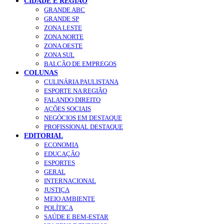
CIDADE E REGIÃO
GRANDE ABC
GRANDE SP
ZONA LESTE
ZONA NORTE
ZONA OESTE
ZONA SUL
BALCÃO DE EMPREGOS
COLUNAS
CULINÁRIA PAULISTANA
ESPORTE NA REGIÃO
FALANDO DIREITO
AÇÕES SOCIAIS
NEGÓCIOS EM DESTAQUE
PROFISSIONAL DESTAQUE
EDITORIAL
ECONOMIA
EDUCAÇÃO
ESPORTES
GERAL
INTERNACIONAL
JUSTIÇA
MEIO AMBIENTE
POLÍTICA
SAÚDE E BEM-ESTAR