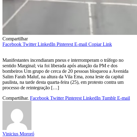
Compartilhar
Facebook
Twitter
LinkedIn
Pinterest
E-mail
Copiar Link
Manifestantes incendiaram pneus e interromperam o tráfego no
sentido Marginal; via foi liberada após atuação da PM e dos
bombeiros Um grupo de cerca de 20 pessoas bloqueou a Avenida
Salim Farah Maluf, na altura da Vila Ema, zona leste da capital
paulista, na tarde desta quarta-feira (25), em protesto contra um
processo de reintegração […]
Compartilhar.
Facebook
Twitter
Pinterest
LinkedIn
Tumblr
E-mail
Vinicius Mororó