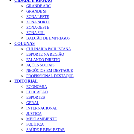
CIDADE E REGIÃO
GRANDE ABC
GRANDE SP
ZONA LESTE
ZONA NORTE
ZONA OESTE
ZONA SUL
BALCÃO DE EMPREGOS
COLUNAS
CULINÁRIA PAULISTANA
ESPORTE NA REGIÃO
FALANDO DIREITO
AÇÕES SOCIAIS
NEGÓCIOS EM DESTAQUE
PROFISSIONAL DESTAQUE
EDITORIAL
ECONOMIA
EDUCAÇÃO
ESPORTES
GERAL
INTERNACIONAL
JUSTIÇA
MEIO AMBIENTE
POLÍTICA
SAÚDE E BEM-ESTAR