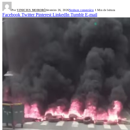
Por
VINICIUS MORORÓ
fevereiro 26, 2026
Nenhum comentário
1 Min de leitura
Facebook
Twitter
Pinterest
LinkedIn
Tumblr
E-mail