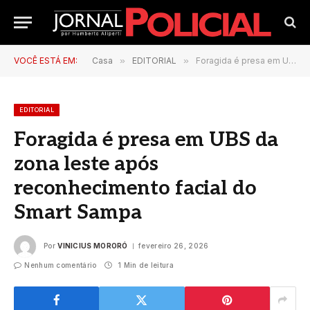
VOCÊ ESTÁ EM:
Casa
»
EDITORIAL
»
Foragida é presa em UBS da zona leste após reconhecimento facial do Smart Sampa
EDITORIAL
Foragida é presa em UBS da
zona leste após
reconhecimento facial do
Smart Sampa
Por
VINICIUS MORORÓ
fevereiro 26, 2026
Nenhum comentário
1 Min de leitura