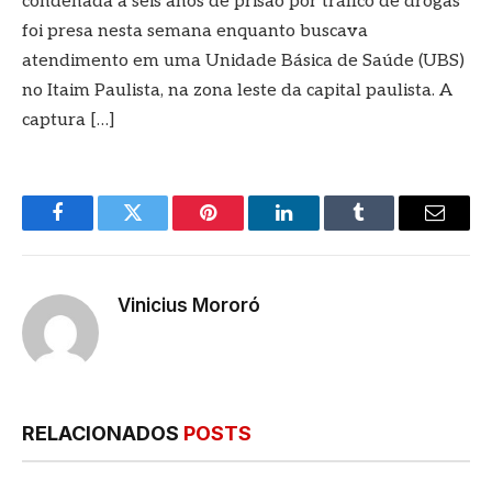
condenada a seis anos de prisão por tráfico de drogas
foi presa nesta semana enquanto buscava
atendimento em uma Unidade Básica de Saúde (UBS)
no Itaim Paulista, na zona leste da capital paulista. A
captura […]
Facebook
Twitter
Pinterest
LinkedIn
Tumblr
E-
mail
Vinicius Mororó
RELACIONADOS
POSTS