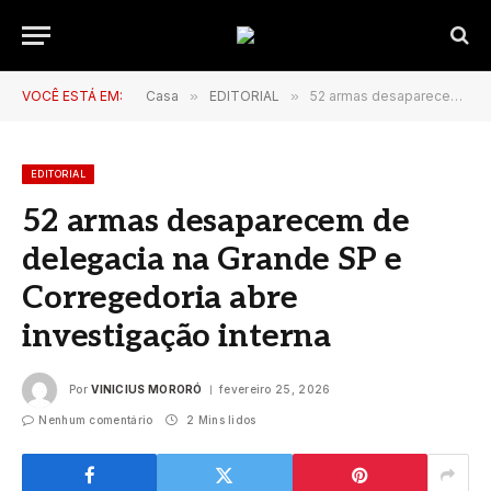
VOCÊ ESTÁ EM:
Casa
»
EDITORIAL
»
52 armas desaparecem de delegacia na Grande SP e Corregedoria abre investigação interna
EDITORIAL
52 armas desaparecem de
delegacia na Grande SP e
Corregedoria abre
investigação interna
Por
VINICIUS MORORÓ
fevereiro 25, 2026
Nenhum comentário
2 Mins lidos