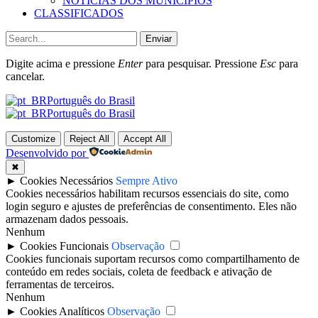
NOTÍCIAS DOS MUNICÍPIOS
CLASSIFICADOS
Enviar
Digite acima e pressione
Enter
para pesquisar. Pressione
Esc
para
cancelar.
Português do Brasil
Português do Brasil
Customize
Reject All
Accept All
Desenvolvido por
✖
►
Cookies Necessários
Sempre Ativo
Cookies necessários habilitam recursos essenciais do site, como
login seguro e ajustes de preferências de consentimento. Eles não
armazenam dados pessoais.
Nenhum
►
Cookies Funcionais
Observação
Cookies funcionais suportam recursos como compartilhamento de
conteúdo em redes sociais, coleta de feedback e ativação de
ferramentas de terceiros.
Nenhum
►
Cookies Analíticos
Observação