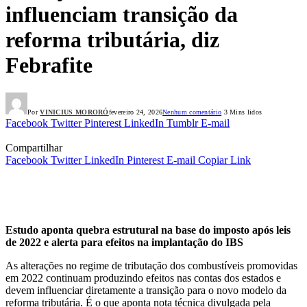
influenciam transição da
reforma tributária, diz
Febrafite
Por
VINICIUS MORORÓ
fevereiro 24, 2026
Nenhum comentário
3 Mins lidos
Facebook
Twitter
Pinterest
LinkedIn
Tumblr
E-mail
Compartilhar
Facebook
Twitter
LinkedIn
Pinterest
E-mail
Copiar Link
Estudo aponta quebra estrutural na base do imposto após leis
de 2022 e alerta para efeitos na implantação do IBS
As alterações no regime de tributação dos combustíveis promovidas
em 2022 continuam produzindo efeitos nas contas dos estados e
devem influenciar diretamente a transição para o novo modelo da
reforma tributária. É o que aponta nota técnica divulgada pela