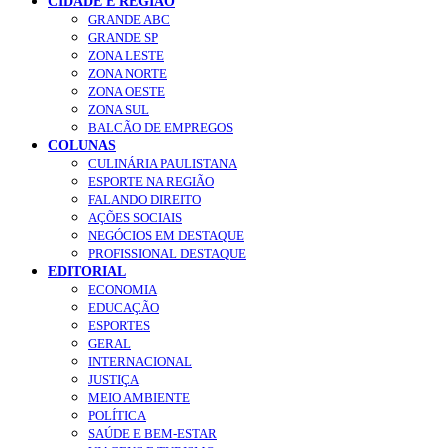
CIDADE E REGIÃO
GRANDE ABC
GRANDE SP
ZONA LESTE
ZONA NORTE
ZONA OESTE
ZONA SUL
BALCÃO DE EMPREGOS
COLUNAS
CULINÁRIA PAULISTANA
ESPORTE NA REGIÃO
FALANDO DIREITO
AÇÕES SOCIAIS
NEGÓCIOS EM DESTAQUE
PROFISSIONAL DESTAQUE
EDITORIAL
ECONOMIA
EDUCAÇÃO
ESPORTES
GERAL
INTERNACIONAL
JUSTIÇA
MEIO AMBIENTE
POLÍTICA
SAÚDE E BEM-ESTAR