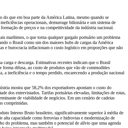
 caro do que em boa parte da América Latina, mesmo quando se
ineficiências operacionais, demurrage bilionária e um sistema de
formação de preços e na competitividade da indústria nacional.
nais marítimos, o que torna qualquer gargalo portuário um problema
lidando o Brasil como um dos maiores hubs de cargas da América
as e burocracia inflacionam o custo logístico em proporções que não
 carga e descarga. Estimativas recentes indicam que o Brasil
e forma difusa, ao custo de produtos que vão de commodities
ia, a ineficiência e o tempo perdido, encarecendo a produção nacional
ústria mostra que 58,2% dos exportadores apontam o custo do
de dos entrevistados. Tarifas portuárias elevadas, limitações de rotas,
terminante de viabilidade de negócios. Em um cenário de cadeias
ens comprimidas.
uto Interno Bruto brasileiro, significativamente superior à média de
e alta capacidade como ferrovias e hidrovias e modernização de
manho do problema, mas também o potencial de alívio que uma agenda