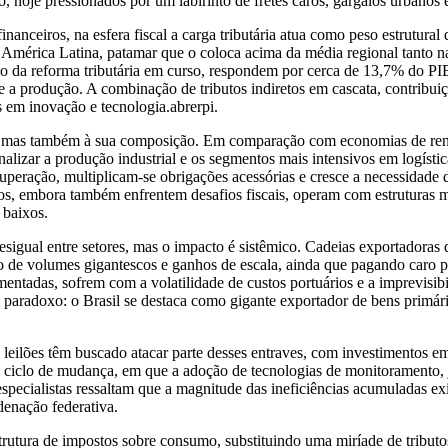
io, hoje pressionados por um labirinto de fretes caros, gargalos urbanos
inanceiros, na esfera fiscal a carga tributária atua como peso estrutura
mérica Latina, patamar que o coloca acima da média regional tanto na 
oco da reforma tributária em curso, respondem por cerca de 13,7% do P
a produção. A combinação de tributos indiretos em cascata, contribuiçõe
s em inovação e tecnologia.abrerpi.
ria, mas também à sua composição. Em comparação com economias de rend
alizar a produção industrial e os segmentos mais intensivos em logísti
cuperação, multiplicam-se obrigações acessórias e cresce a necessidade d
os, embora também enfrentem desafios fiscais, operam com estruturas m
 baixos.
esigual entre setores, mas o impacto é sistêmico. Cadeias exportadoras 
o de volumes gigantescos e ganhos de escala, ainda que pagando caro 
mentadas, sofrem com a volatilidade de custos portuários e a imprevisibi
aradoxo: o Brasil se destaca como gigante exportador de bens primário
 leilões têm buscado atacar parte desses entraves, com investimentos e
um ciclo de mudança, em que a adoção de tecnologias de monitoramento, 
especialistas ressaltam que a magnitude das ineficiências acumuladas e
denação federativa.
estrutura de impostos sobre consumo, substituindo uma miríade de trib