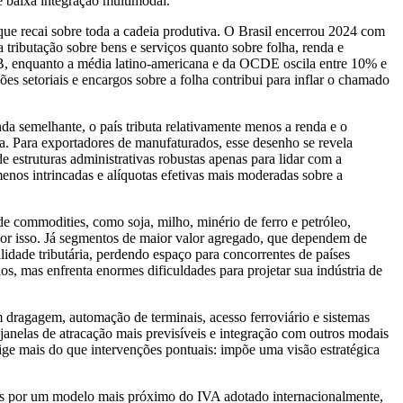
 e baixa integração multimodal.
l que recai sobre toda a cadeia produtiva. O Brasil encerrou 2024 com
tributação sobre bens e serviços quanto sobre folha, renda e
IB, enquanto a média latino-americana e da OCDE oscila entre 10% e
s setoriais e encargos sobre a folha contribui para inflar o chamado
a semelhante, o país tributa relativamente menos a renda e o
ca. Para exportadores de manufaturados, esse desenho se revela
e estruturas administrativas robustas apenas para lidar com a
enos intrincadas e alíquotas efetivas mais moderadas sobre a
de commodities, como soja, milho, minério de ferro e petróleo,
por isso. Já segmentos de maior valor agregado, que dependem de
lidade tributária, perdendo espaço para concorrentes de países
s, mas enfrenta enormes dificuldades para projetar sua indústria de
m dragagem, automação de terminais, acesso ferroviário e sistemas
janelas de atracação mais previsíveis e integração com outros modais
xige mais do que intervenções pontuais: impõe uma visão estratégica
utos por um modelo mais próximo do IVA adotado internacionalmente,