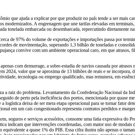
binômio que ajuda a explicar por que produzir no país tende a ser mais
ios modernizados. A engrenagem que une tarifas elevadas em terminais, 
cada tonelada embarcada ou desembarcada, repercutindo diretamente na 
: cerca de 97% do volume de exportações e importações passa por termi
u recordes de movimentação, superando 1,3 bilhão de toneladas e conso
 pujança convive com um ambiente operacional caro, em que atrasos, fil
penas com demurrage, a sobre-estadia de navios causada por atrasos na
2024, valor que se aproxima de 13 bilhões de reais e se incorpora, d
dutividade, tecnologia ou emprego qualificado, mas remunera, em essênc
eza a raiz do problema. Levantamento da Confederação Nacional da Ind
seguido de perto pela ineficiência dos portos, mencionada por quase meta
 logística deixa de ser mera etapa operacional para se tornar fator de
icional em um cais congestionado representa contratos perdidos e marg
m, seguros e serviços acessórios, consome uma fatia expressiva do Prod
tica indicam que intervenções coordenadas, com maior uso de modais d
, o equivalente a quase 1% do PIB. Essa cifra ilustra não apenas o ta