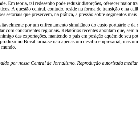
Em teoria, tal redesenho pode reduzir distorções, oferecer maior trans
icos. A questão central, contudo, reside na forma de transição e na cali
es setoriais que preservem, na prática, a pressão sobre segmentos mais 
vitavelmente por um enfrentamento simultâneo do custo portuário e da c
ar com concorrentes regionais. Relatórios recentes apontam que, sem m
pal inimigo das exportações, mantendo o país em posição aquém de seu po
 produzir no Brasil torna-se não apenas um desafio empresarial, mas um 
o mundo.
uído por nossa Central de Jornalismo. Reprodução autorizada mediante