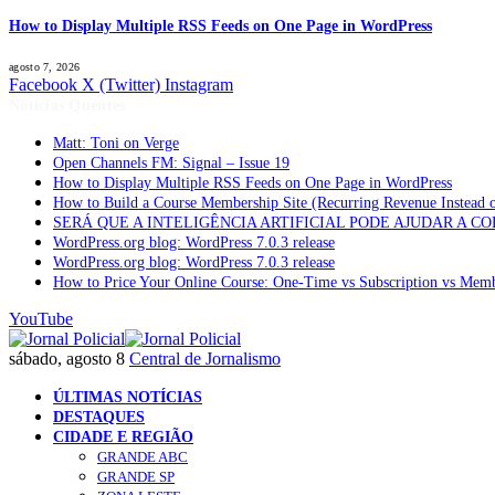
How to Display Multiple RSS Feeds on One Page in WordPress
agosto 7, 2026
Facebook
X (Twitter)
Instagram
Notícias Quentes
Matt: Toni on Verge
Open Channels FM: Signal – Issue 19
How to Display Multiple RSS Feeds on One Page in WordPress
How to Build a Course Membership Site (Recurring Revenue Instead 
SERÁ QUE A INTELIGÊNCIA ARTIFICIAL PODE AJUDAR A C
WordPress.org blog: WordPress 7.0.3 release
WordPress.org blog: WordPress 7.0.3 release
How to Price Your Online Course: One-Time vs Subscription vs Mem
YouTube
sábado, agosto 8
Central de Jornalismo
ÚLTIMAS NOTÍCIAS
DESTAQUES
CIDADE E REGIÃO
GRANDE ABC
GRANDE SP