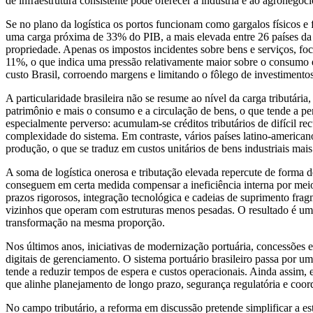
de infraestrutura consistente pode oferecer à indústria e ao agronegóc
Se no plano da logística os portos funcionam como gargalos físicos e f
uma carga próxima de 33% do PIB, a mais elevada entre 26 países da A
propriedade. Apenas os impostos incidentes sobre bens e serviços, f
11%, o que indica uma pressão relativamente maior sobre o consumo e 
custo Brasil, corroendo margens e limitando o fôlego de investimento
A particularidade brasileira não se resume ao nível da carga tributá
patrimônio e mais o consumo e a circulação de bens, o que tende a pen
especialmente perverso: acumulam-se créditos tributários de difícil re
complexidade do sistema. Em contraste, vários países latino-american
produção, o que se traduz em custos unitários de bens industriais mais
A soma de logística onerosa e tributação elevada repercute de forma d
conseguem em certa medida compensar a ineficiência interna por mei
prazos rigorosos, integração tecnológica e cadeias de suprimento frag
vizinhos que operam com estruturas menos pesadas. O resultado é um p
transformação na mesma proporção.
Nos últimos anos, iniciativas de modernização portuária, concessões e
digitais de gerenciamento. O sistema portuário brasileiro passa por 
tende a reduzir tempos de espera e custos operacionais. Ainda assim, 
que alinhe planejamento de longo prazo, segurança regulatória e coor
No campo tributário, a reforma em discussão pretende simplificar a 