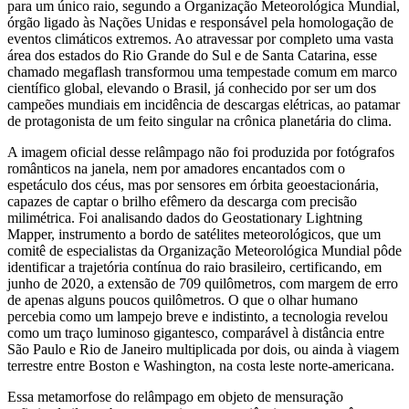
para um único raio, segundo a Organização Meteorológica Mundial,
órgão ligado às Nações Unidas e responsável pela homologação de
eventos climáticos extremos. Ao atravessar por completo uma vasta
área dos estados do Rio Grande do Sul e de Santa Catarina, esse
chamado megaflash transformou uma tempestade comum em marco
científico global, elevando o Brasil, já conhecido por ser um dos
campeões mundiais em incidência de descargas elétricas, ao patamar
de protagonista de um feito singular na crônica planetária do clima.
A imagem oficial desse relâmpago não foi produzida por fotógrafos
românticos na janela, nem por amadores encantados com o
espetáculo dos céus, mas por sensores em órbita geoestacionária,
capazes de captar o brilho efêmero da descarga com precisão
milimétrica. Foi analisando dados do Geostationary Lightning
Mapper, instrumento a bordo de satélites meteorológicos, que um
comitê de especialistas da Organização Meteorológica Mundial pôde
identificar a trajetória contínua do raio brasileiro, certificando, em
junho de 2020, a extensão de 709 quilômetros, com margem de erro
de apenas alguns poucos quilômetros. O que o olhar humano
percebia como um lampejo breve e indistinto, a tecnologia revelou
como um traço luminoso gigantesco, comparável à distância entre
São Paulo e Rio de Janeiro multiplicada por dois, ou ainda à viagem
terrestre entre Boston e Washington, na costa leste norte‑americana.
Essa metamorfose do relâmpago em objeto de mensuração