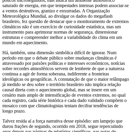
poucos microsegundos, mas indica um ambiente atmosférico
saturado de energia, em que tempestades intensas podem associar‑se
a ventos destrutivos, granizo e enxurradas. A Organização
Meteorológica Mundial, ao divulgar os dados do megaflash
brasileiro, fez questão de destacar que o monitoramento de extremos
climáticos não é um exercício de curiosidade estatística, mas um
instrumento para aprimorar normas de segurança, dimensionar
estruturas e compreender melhor a variabilidade do clima em um
mundo em aquecimento.
Há, também, uma dimensão simbólica difícil de ignorar. Num
período em que o debate público sobre mudanças climáticas é
atravessado por paixões políticas e interesses econômicos, notícias
sobre recordes atmosféricos servem de lembrete de que a natureza
continua a agir de forma soberana, indiferente a fronteiras
ideológicas ou geográficas. A constatação de que o maior relâmpago
já medido se deu sobre o território brasileiro não implica relação
causal direta com o aquecimento global, mas se insere em um
cenário mais amplo de intensificação de eventos extremos, no qual
cada registro, cada série histórica e cada dado validado compõem o
mosaico com que climatologistas tentam decifrar tendências de
longo prazo.
Talvez resida aí a força narrativa desse episódio: um lampejo que
durou frações de segundo, ocorrido em 2018, segue repercutindo
anos depois nas páginas de relatórios científicos, nas notas de