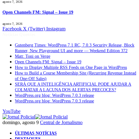
agosto 7, 2026
Open Channels FM: Signal – Issue 19
agosto 7, 2026
Facebook
X (Twitter)
Instagram
Notícias Quentes
Gutenberg Times: WordPress 7.1 RC, 7.0.3 Security Release, Block
Runner, New Playground UI and more — Weekend Edition 372
Matt: Toni on Verge
Open Channels FM: Signal – Issue 19
How to Display Multiple RSS Feeds on One Page in WordPress
How to Build a Course Membership Site (Recurring Revenue Instead
of One-Off Sales)
SERÁ QUE A INTELIGÊNCIA ARTIFICIAL PODE AJUDAR A
COLMATAR A LACUNA DOS ALERTAS PRECOCES?
WordPress.org blog: WordPress 7.0.3 release
WordPress.org blog: WordPress 7.0.3 release
YouTube
domingo, agosto 9
Central de Jornalismo
ÚLTIMAS NOTÍCIAS
DESTAQUES