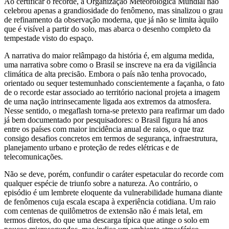
Ao certificar o recorde, a Organização Meteorológica Mundial não
celebrou apenas a grandiosidade do fenômeno, mas sinalizou o grau
de refinamento da observação moderna, que já não se limita àquilo
que é visível a partir do solo, mas abarca o desenho completo da
tempestade visto do espaço.
A narrativa do maior relâmpago da história é, em alguma medida,
uma narrativa sobre como o Brasil se inscreve na era da vigilância
climática de alta precisão. Embora o país não tenha provocado,
orientado ou sequer testemunhado conscientemente a façanha, o fato
de o recorde estar associado ao território nacional projeta a imagem
de uma nação intrinsecamente ligada aos extremos da atmosfera.
Nesse sentido, o megaflash torna‑se pretexto para reafirmar um dado
já bem documentado por pesquisadores: o Brasil figura há anos
entre os países com maior incidência anual de raios, o que traz
consigo desafios concretos em termos de segurança, infraestrutura,
planejamento urbano e proteção de redes elétricas e de
telecomunicações.
Não se deve, porém, confundir o caráter espetacular do recorde com
qualquer espécie de triunfo sobre a natureza. Ao contrário, o
episódio é um lembrete eloquente da vulnerabilidade humana diante
de fenômenos cuja escala escapa à experiência cotidiana. Um raio
com centenas de quilômetros de extensão não é mais letal, em
termos diretos, do que uma descarga típica que atinge o solo em