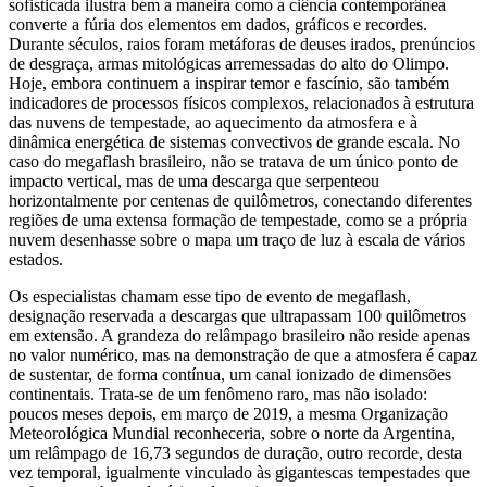
sofisticada ilustra bem a maneira como a ciência contemporânea
converte a fúria dos elementos em dados, gráficos e recordes.
Durante séculos, raios foram metáforas de deuses irados, prenúncios
de desgraça, armas mitológicas arremessadas do alto do Olimpo.
Hoje, embora continuem a inspirar temor e fascínio, são também
indicadores de processos físicos complexos, relacionados à estrutura
das nuvens de tempestade, ao aquecimento da atmosfera e à
dinâmica energética de sistemas convectivos de grande escala. No
caso do megaflash brasileiro, não se tratava de um único ponto de
impacto vertical, mas de uma descarga que serpenteou
horizontalmente por centenas de quilômetros, conectando diferentes
regiões de uma extensa formação de tempestade, como se a própria
nuvem desenhasse sobre o mapa um traço de luz à escala de vários
estados.
Os especialistas chamam esse tipo de evento de megaflash,
designação reservada a descargas que ultrapassam 100 quilômetros
em extensão. A grandeza do relâmpago brasileiro não reside apenas
no valor numérico, mas na demonstração de que a atmosfera é capaz
de sustentar, de forma contínua, um canal ionizado de dimensões
continentais. Trata‑se de um fenômeno raro, mas não isolado:
poucos meses depois, em março de 2019, a mesma Organização
Meteorológica Mundial reconheceria, sobre o norte da Argentina,
um relâmpago de 16,73 segundos de duração, outro recorde, desta
vez temporal, igualmente vinculado às gigantescas tempestades que