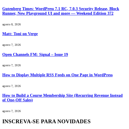
Gutenberg Times: WordPress 7.1 RC, 7.0.3 Security Release, Block
Runner, New Playground UI and more — Weekend Edition 372
agosto 8, 2026
Matt: Toni on Verge
agosto 7, 2026
Open Channels FM: Signal – Issue 19
agosto 7, 2026
How to Display Multiple RSS Feeds on One Page in WordPress
agosto 7, 2026
How to Build a Course Membership Site (Recurring Revenue Instead
of One-Off Sales)
agosto 7, 2026
INSCREVA-SE PARA NOVIDADES