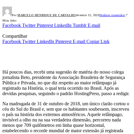
Por
MARCELO HENRIQUE DE CARVALHO
fevereiro 15, 2026
Nenhum comentário
7
Mins lidos
Facebook
Twitter
Pinterest
LinkedIn
Tumblr
E-mail
Compartilhar
Facebook
Twitter
LinkedIn
Pinterest
E-mail
Copiar Link
Há poucos dias, recebi uma sugestão de matéria do nosso colega
jornalista Beto, presidente da Associação Brasileira de Segurança
Pública e Privada, no que diz respeito ao maior relâmpago já
registrado na História, o qual teria ocorrido no Brasil. Após as
devidas pesquisas, seguindo o padrão HostingPress, passo a redigir.
Na madrugada de 31 de outubro de 2018, um único clarão cortou o
céu do Sul do Brasil e, sem que os habitantes soubessem, inscreveu
o país na história dos extremos atmosféricos. Aquele relâmpago,
invisível a olho nu na sua verdadeira dimensão, percorreu nada
menos que 709 quilômetros em linha quase horizontal,
estabelecendo o recorde mundial de maior extensão já registrada