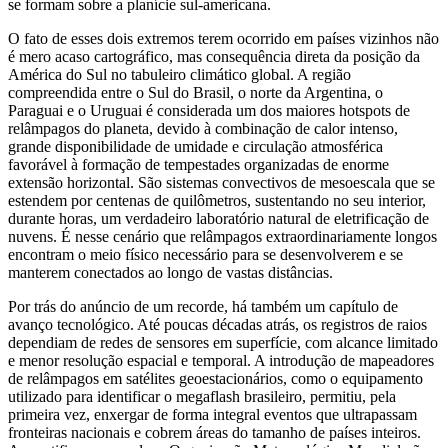
se formam sobre a planície sul‑americana.
O fato de esses dois extremos terem ocorrido em países vizinhos não
é mero acaso cartográfico, mas consequência direta da posição da
América do Sul no tabuleiro climático global. A região
compreendida entre o Sul do Brasil, o norte da Argentina, o
Paraguai e o Uruguai é considerada um dos maiores hotspots de
relâmpagos do planeta, devido à combinação de calor intenso,
grande disponibilidade de umidade e circulação atmosférica
favorável à formação de tempestades organizadas de enorme
extensão horizontal. São sistemas convectivos de mesoescala que se
estendem por centenas de quilômetros, sustentando no seu interior,
durante horas, um verdadeiro laboratório natural de eletrificação de
nuvens. É nesse cenário que relâmpagos extraordinariamente longos
encontram o meio físico necessário para se desenvolverem e se
manterem conectados ao longo de vastas distâncias.
Por trás do anúncio de um recorde, há também um capítulo de
avanço tecnológico. Até poucas décadas atrás, os registros de raios
dependiam de redes de sensores em superfície, com alcance limitado
e menor resolução espacial e temporal. A introdução de mapeadores
de relâmpagos em satélites geoestacionários, como o equipamento
utilizado para identificar o megaflash brasileiro, permitiu, pela
primeira vez, enxergar de forma integral eventos que ultrapassam
fronteiras nacionais e cobrem áreas do tamanho de países inteiros.