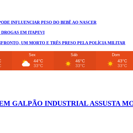
ODE INFLUENCIAR PESO DO BEBÊ AO NASCER
E DROGAS EM ITAPEVI
FRONTO, UM MORTO E TRÊS PRESO PELA POLÍCIA MILITAR
Sex
Sáb
Dom
C
44°C
46°C
43°C
C
33°C
33°C
33°C
EM GALPÃO INDUSTRIAL ASSUSTA M