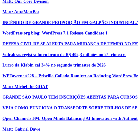
Matt: Our Core Division
Matt: AutoMattBot
INCÊNDIO DE GRANDE PROPORÇÃO EM GALPÃO INDUSTRIAL 
WordPress.org blog: WordPress 7.1 Release Candidate 1
DEFESA CIVIL DE SP ALERTA PARA MUDANÇA DE TEMPO NO E
Vulcabras registra lucro bruto de R$ 402,3 milhões no 2º trimestre
Lucro da Klabin cai 34% no segundo trimestre de 2026
WPTavern: #228 – Priscilla Collado Ramirez on Reducing WordPress Be
Matt: Michel the GOAT
GRANDE SÃO PAULO TEM INSCRIÇÕES ABERTAS PARA CURSOS
VEJA COMO FUNCIONA O TRANSPORTE SOBRE TRILHOS DE S
Open Channels FM: Open Minds Balancing AI Innovation with Authen
Matt: Gabriel Dawe