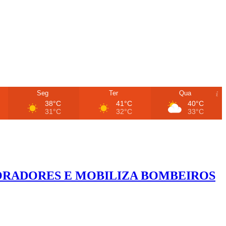
Seg
Ter
Qua
38°C
41°C
40°C
31°C
32°C
33°C
ORADORES E MOBILIZA BOMBEIROS