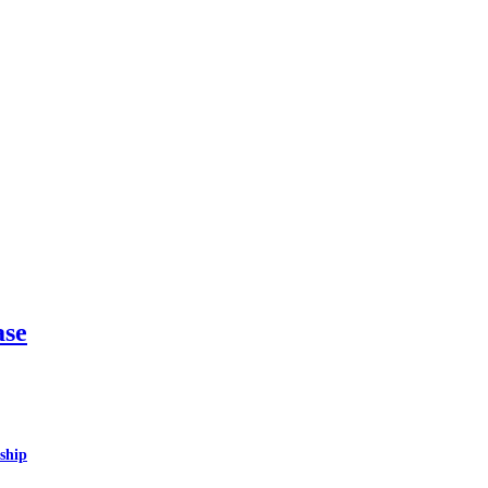
ase
ship