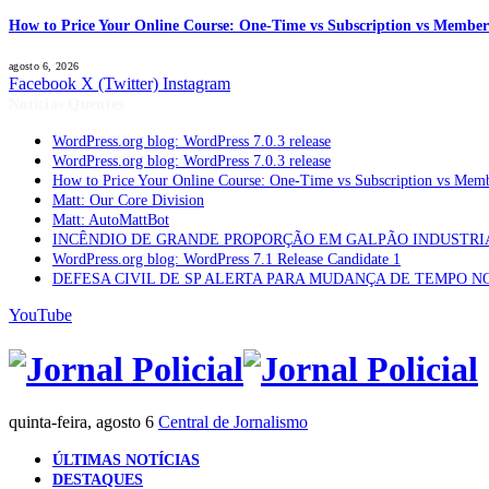
How to Price Your Online Course: One-Time vs Subscription vs Member
agosto 6, 2026
Facebook
X (Twitter)
Instagram
Notícias Quentes
WordPress.org blog: WordPress 7.0.3 release
WordPress.org blog: WordPress 7.0.3 release
How to Price Your Online Course: One-Time vs Subscription vs Mem
Matt: Our Core Division
Matt: AutoMattBot
INCÊNDIO DE GRANDE PROPORÇÃO EM GALPÃO INDUSTRI
WordPress.org blog: WordPress 7.1 Release Candidate 1
DEFESA CIVIL DE SP ALERTA PARA MUDANÇA DE TEMPO N
YouTube
quinta-feira, agosto 6
Central de Jornalismo
ÚLTIMAS NOTÍCIAS
DESTAQUES