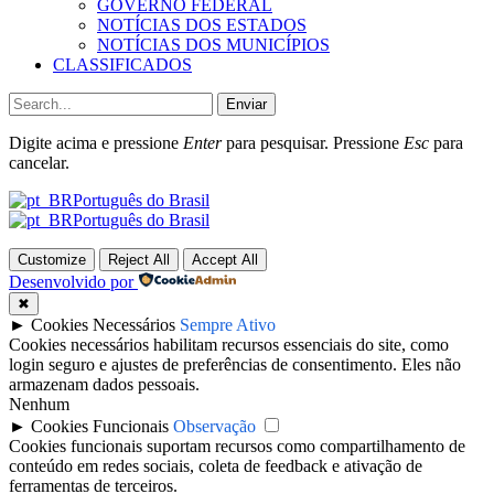
GOVERNO FEDERAL
NOTÍCIAS DOS ESTADOS
NOTÍCIAS DOS MUNICÍPIOS
CLASSIFICADOS
Enviar
Digite acima e pressione
Enter
para pesquisar. Pressione
Esc
para
cancelar.
Português do Brasil
Português do Brasil
Customize
Reject All
Accept All
Desenvolvido por
✖
►
Cookies Necessários
Sempre Ativo
Cookies necessários habilitam recursos essenciais do site, como
login seguro e ajustes de preferências de consentimento. Eles não
armazenam dados pessoais.
Nenhum
►
Cookies Funcionais
Observação
Cookies funcionais suportam recursos como compartilhamento de
conteúdo em redes sociais, coleta de feedback e ativação de
ferramentas de terceiros.