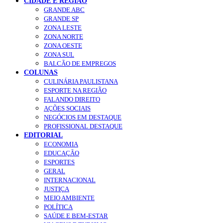
CIDADE E REGIÃO
GRANDE ABC
GRANDE SP
ZONA LESTE
ZONA NORTE
ZONA OESTE
ZONA SUL
BALCÃO DE EMPREGOS
COLUNAS
CULINÁRIA PAULISTANA
ESPORTE NA REGIÃO
FALANDO DIREITO
AÇÕES SOCIAIS
NEGÓCIOS EM DESTAQUE
PROFISSIONAL DESTAQUE
EDITORIAL
ECONOMIA
EDUCAÇÃO
ESPORTES
GERAL
INTERNACIONAL
JUSTIÇA
MEIO AMBIENTE
POLÍTICA
SAÚDE E BEM-ESTAR