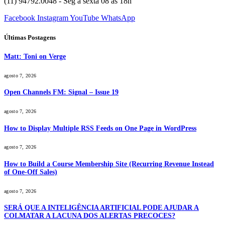
(11) 94792.0048 - Seg à sexta 08 às 18h
Facebook
Instagram
YouTube
WhatsApp
Últimas Postagens
Matt: Toni on Verge
agosto 7, 2026
Open Channels FM: Signal – Issue 19
agosto 7, 2026
How to Display Multiple RSS Feeds on One Page in WordPress
agosto 7, 2026
How to Build a Course Membership Site (Recurring Revenue Instead
of One-Off Sales)
agosto 7, 2026
SERÁ QUE A INTELIGÊNCIA ARTIFICIAL PODE AJUDAR A
COLMATAR A LACUNA DOS ALERTAS PRECOCES?