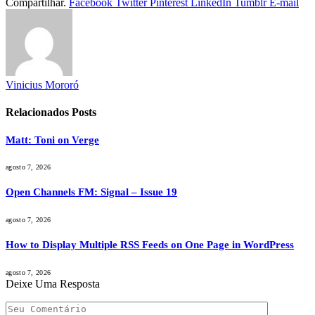
Compartilhar.
Facebook
Twitter
Pinterest
LinkedIn
Tumblr
E-mail
Vinicius Mororó
Relacionados
Posts
Matt: Toni on Verge
agosto 7, 2026
Open Channels FM: Signal – Issue 19
agosto 7, 2026
How to Display Multiple RSS Feeds on One Page in WordPress
agosto 7, 2026
Deixe Uma Resposta