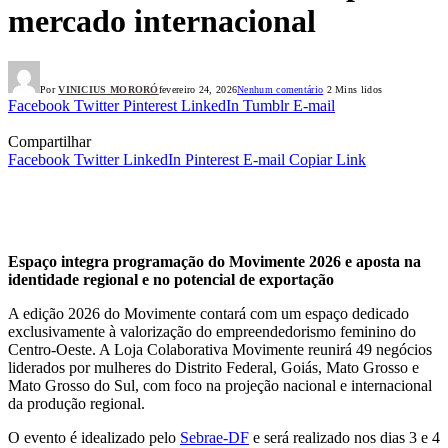
mercado internacional
Por
VINICIUS MORORÓ
fevereiro 24, 2026
Nenhum comentário
2 Mins lidos
Facebook
Twitter
Pinterest
LinkedIn
Tumblr
E-mail
Compartilhar
Facebook
Twitter
LinkedIn
Pinterest
E-mail
Copiar Link
Espaço integra programação do Movimente 2026 e aposta na
identidade regional e no potencial de exportação
A edição 2026 do Movimente contará com um espaço dedicado
exclusivamente à valorização do empreendedorismo feminino do
Centro-Oeste. A Loja Colaborativa Movimente reunirá 49 negócios
liderados por mulheres do Distrito Federal, Goiás, Mato Grosso e
Mato Grosso do Sul, com foco na projeção nacional e internacional
da produção regional.
O evento é idealizado pelo
Sebrae-DF
e será realizado nos dias 3 e 4