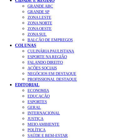
CIDADE E REGIÃO
GRANDE ABC
GRANDE SP
ZONA LESTE
ZONA NORTE
ZONA OESTE
ZONA SUL
BALCÃO DE EMPREGOS
COLUNAS
CULINÁRIA PAULISTANA
ESPORTE NA REGIÃO
FALANDO DIREITO
AÇÕES SOCIAIS
NEGÓCIOS EM DESTAQUE
PROFISSIONAL DESTAQUE
EDITORIAL
ECONOMIA
EDUCAÇÃO
ESPORTES
GERAL
INTERNACIONAL
JUSTIÇA
MEIO AMBIENTE
POLÍTICA
SAÚDE E BEM-ESTAR