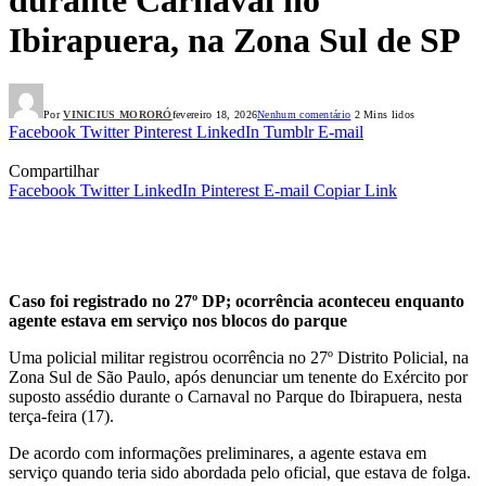
Ibirapuera, na Zona Sul de SP
Por
VINICIUS MORORÓ
fevereiro 18, 2026
Nenhum comentário
2 Mins lidos
Facebook
Twitter
Pinterest
LinkedIn
Tumblr
E-mail
Compartilhar
Facebook
Twitter
LinkedIn
Pinterest
E-mail
Copiar Link
Caso foi registrado no 27º DP; ocorrência aconteceu enquanto
agente estava em serviço nos blocos do parque
Uma policial militar registrou ocorrência no 27º Distrito Policial, na
Zona Sul de São Paulo, após denunciar um tenente do Exército por
suposto assédio durante o Carnaval no Parque do Ibirapuera, nesta
terça-feira (17).
De acordo com informações preliminares, a agente estava em
serviço quando teria sido abordada pelo oficial, que estava de folga.