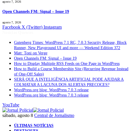
agosto 7, 2026
Open Channels FM: Signal – Issue 19
agosto 7, 2026
Facebook
X (Twitter)
Instagram
Notícias Quentes
Gutenberg Times: WordPress 7.1 RC, 7.0.3 Security Release, Block
Runner, New Playground UI and more — Weekend Edition 372
Matt: Toni on Verge
Open Channels FM: Signal – Issue 19
How to Display Multiple RSS Feeds on One Page in WordPress
How to Build a Course Membership Site (Recurring Revenue Instead
of One-Off Sales)
SERÁ QUE A INTELIGÊNCIA ARTIFICIAL PODE AJUDAR A
COLMATAR A LACUNA DOS ALERTAS PRECOCES?
WordPress.org blog: WordPress 7.0.3 release
WordPress.org blog: WordPress 7.0.3 release
YouTube
sábado, agosto 8
Central de Jornalismo
ÚLTIMAS NOTÍCIAS
DESTAQUES